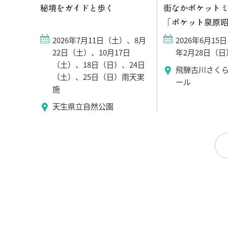
in ひ
秘境をガイドと歩く
街なかポケット
「ポケット泉原
、13日
2026年7月11日（土）、8月
2026年6月15
22日（土）、10月17日
年2月28日（日
（土）、18日（日）、24日
町コミ
飛騨古川さく
（土）、25日（日）雨天実
飛騨市
ール
施
）、飛騨市
飛騨市
天生県立自然公園
）、ＪＡひ
古川町
光寺（飛
1​）【サ
町内各
変更す