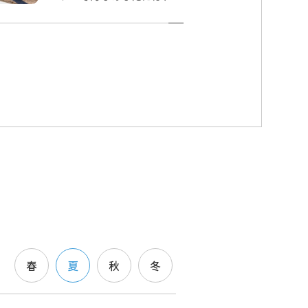
阜県の飛騨エリアがおすす
め。時間帯を選べば、世界
遺産の白川郷も十分満喫す
ることができます。 今回
は、地元民だけが知ってい
る、混雑を避けてのんびり
飛騨を楽しむ方法をご紹介
します。
春
夏
秋
冬