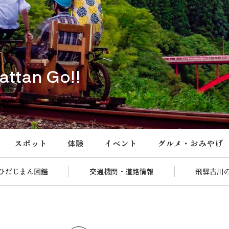
an Go!!
スポット
体験
イベント
グルメ・おみやげ
ひだじまん図鑑
交通機関・道路情報
飛騨古川