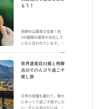
店が点在しています。今回
もう！
は、古川町・神岡町・河合
町の3エリアのカフェをご
紹介します！
飛騨市は薬草の宝庫！約
245種類の薬草が自生して
いると言われています。
この記事では、飛騨古川で
薬草のオリジナル料理を提
供しているお店や体験施設
世界遺産白川郷と飛騨
等をご紹介します！
古川でのんびり過ごす
癒し旅
日常の喧騒を離れて、静か
にゆっくり過ごす旅がした
い…そんなあなたには、岐