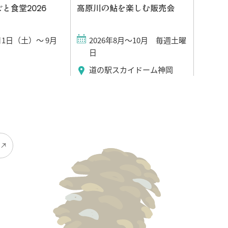
と食堂2026
高原川の鮎を楽しむ販売会
飛騨古
8月1日（土）～ 9月
2026年8月〜10月 毎週土曜
20
）
日
天の
道の駅スカイドーム神岡
千代