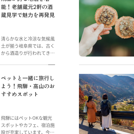
店がそろいます。
能！老舗蔵元2軒の酒
蔵見学で魅力を再発見
清らかな水と冷涼な気候風
土が揃う岐阜県では、古く
から酒造りが行われてきま
した。特に飛騨は、寒い冬
を乗り越えるために酒宴文
化が発展してきたこともあ
ペットと一緒に旅行し
り、お酒好きで舌の肥えた
よう！飛騨・高山のお
人が多い地域です。 飛騨
すすめスポット
古川には、そんな地元の
人々に愛され続けてきた2
軒の老舗蔵元があります。
酒蔵見学に参加して、「飛
飛騨にはペットOKな観光
騨の地酒」の魅力を探って
スポットやカフェ、宿泊施
きました。
設が充実しています。今度