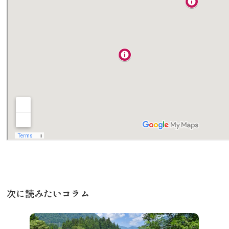
行きたいリスト
コラム
モデルコース
スポット
体験
イベント
グルメ・おみやげ
宿泊予約
アクセス
飛騨市の６つの魅力
次に読みたいコラム
ひだじまん図鑑
交通機関・道路情報