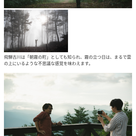
行きたいリスト
コラム
飛騨古川は「朝霧の町」としても知られ、霧の立つ日は、まるで雲
モデルコース
の上にいるような不思議な感覚を味わえます。
スポット
体験
イベント
グルメ・おみやげ
宿泊予約
アクセス
飛騨市の６つの魅力
ひだじまん図鑑
交通機関・道路情報