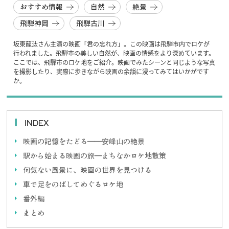
おすすめ情報
自然
絶景
飛騨神岡
飛騨古川
坂東龍汰さん主演の映画「君の忘れ方」。この映画は飛騨市内でロケが
行われました。飛騨市の美しい自然が、映画の情感をより深めています。
ここでは、飛騨市のロケ地をご紹介。映画でみたシーンと同じような写真
を撮影したり、実際に歩きながら映画の余韻に浸ってみてはいかがです
か。
INDEX
映画の記憶をたどる——安峰山の絶景
駅から始まる映画の旅—まちなかロケ地散策
何気ない風景に、映画の世界を見つける
車で足をのばしてめぐるロケ地
番外編
まとめ