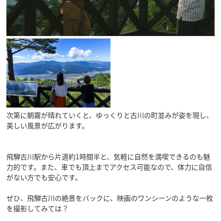
飛騨古川の駐車場
よくある質問
お知らせ
当サイトについて
協会について
パンフレット
写真ダウンロード
関連リンク
お問い合わせ
次第に朝霧が晴れていくと、ゆっくりと古川の町並みが姿を現し、
美しい風景が広がります。
飛騨古川駅から片道約1時間半と、気軽に自然を満喫できるのも魅
力的です。また、車でも頂上までアクセス可能なので、体力に自信
がない方でも安心です。
ぜひ、飛騨古川の絶景をバックに、映画のワンシーンのような一枚
を撮影してみては？