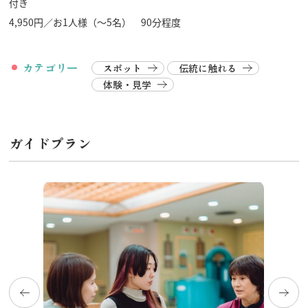
付き
4,950円／お1人様（～5名） 90分程度
カテゴリー
スポット
伝統に触れる
行きたいリスト
体験・見学
コラム
ガイドプラン
モデルコース
スポット
体験
イベント
グルメ・おみやげ
宿泊予約
アクセス
飛騨市の６つの魅力
ひだじまん図鑑
交通機関・道路情報