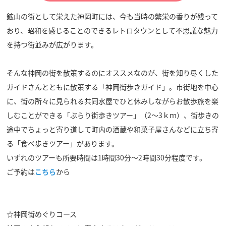
鉱山の街として栄えた神岡町には、今も当時の繁栄の香りが残って
おり、昭和を感じることのできるレトロタウンとして不思議な魅力
を持つ街並みが広がります。
そんな神岡の街を散策するのにオススメなのが、街を知り尽くした
ガイドさんとともに散策する「神岡街歩きガイド」。市街地を中心
に、街の所々に見られる共同水屋でひと休みしながらお散歩旅を楽
しむことができる「ぶらり街歩きツアー」（2～3ｋｍ）、街歩きの
途中でちょっと寄り道して町内の酒蔵や和菓子屋さんなどに立ち寄
る「食べ歩きツアー」があります。
いずれのツアーも所要時間は1時間30分～2時間30分程度です。
ご予約は
こちら
から
☆神岡街めぐりコース