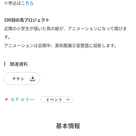
※申込は
こちら
100
羽の鳥プロジェクト
近隣の小学生が描いた鳥の絵が、アニメーションになって翔びま
行きたいリスト
す。
アニメーションは会期中、美術館展示室壁面に投影します。
コラム
モデルコース
関連資料
スポット
体験
チラシ
イベント
グルメ・おみやげ
カテゴリー
宿泊予約
イベント
アクセス
飛騨市の６つの魅力
ひだじまん図鑑
基本情報
交通機関・道路情報