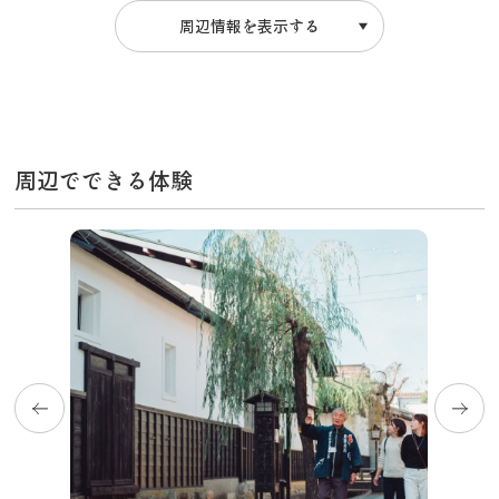
飛騨古川の駐車場
よくある質問
周辺情報を表示する
お知らせ
当サイトについて
協会について
パンフレット
写真ダウンロード
周辺でできる体験
関連リンク
お問い合わせ