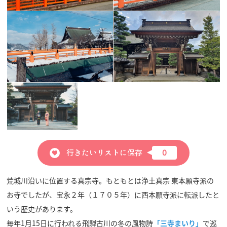
行きたいリストに保存
0
荒城川沿いに位置する真宗寺。もともとは浄土真宗 東本願寺派の
お寺でしたが、宝永２年（１７０５年）に西本願寺派に転派したと
いう歴史があります。
毎年1月15日に行われる飛騨古川の冬の風物詩
「三寺まいり」
で巡