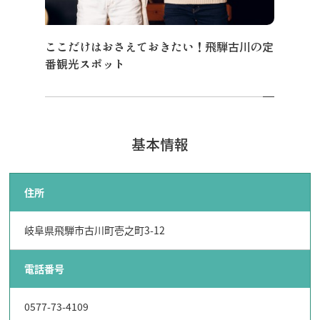
ここだけはおさえておきたい！飛騨古川の定
番観光スポット
行きたいリスト
コラム
基本情報
モデルコース
スポット
体験
住所
イベント
グルメ・おみやげ
岐阜県飛騨市古川町壱之町3-12
宿泊予約
アクセス
飛騨市の６つの魅力
電話番号
ひだじまん図鑑
交通機関・道路情報
0577-73-4109