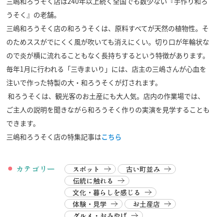
三嶋和ろうそく店は240年以上続く全国でも数少ない『手作り和ろ
うそく』の老舗。
三嶋和ろうそく店の和ろうそくは、原料すべてが天然の植物性。そ
のためススがでにくく風が吹いても消えにくい。切り口が年輪状な
ので炎が横に流れることもなく長持ちするという特徴があります。
毎年1月に行われる「三寺まいり」には、店主の三嶋さんが心血を
注いで作った特製の大・和ろうそくが灯されます。
和ろうそくは、観光客のお土産にも大人気。店内の作業場では、
ご主人の説明を聞きながら和ろうそく作りの実演を見学することも
できます。
三嶋和ろうそく店の特集記事は
こちら
カテゴリー
スポット
古い町並み
伝統に触れる
文化・暮らしを感じる
体験・見学
お土産店
グルメ・おみやげ