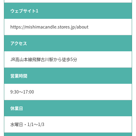
飛騨古川の駐車場
よくある質問
ウェブサイト1
お知らせ
当サイトについて
https://mishimacandle.stores.jp/about
協会について
パンフレット
アクセス
写真ダウンロード
関連リンク
お問い合わせ
JR高山本線飛騨古川駅から徒歩5分
営業時間
9:30～17:00
休業日
水曜日・1/1～1/3