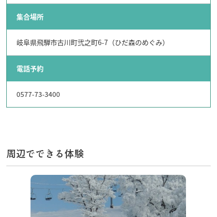
飛騨古川の駐車場
よくある質問
集合場所
お知らせ
当サイトについて
岐阜県飛騨市古川町弐之町6-7（ひだ森のめぐみ）
協会について
パンフレット
電話予約
写真ダウンロード
関連リンク
お問い合わせ
0577-73-3400
周辺でできる体験