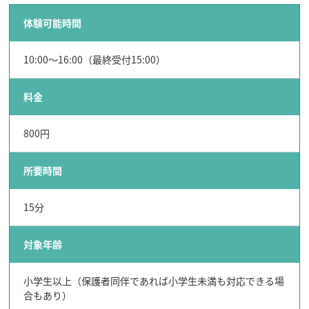
体験可能時間
10:00～16:00（最終受付15:00）
行きたいリスト
料金
コラム
800円
モデルコース
スポット
所要時間
体験
イベント
15分
グルメ・おみやげ
宿泊予約
アクセス
対象年齢
飛騨市の６つの魅力
ひだじまん図鑑
小学生以上（保護者同伴であれば小学生未満も対応できる場
交通機関・道路情報
合もあり）