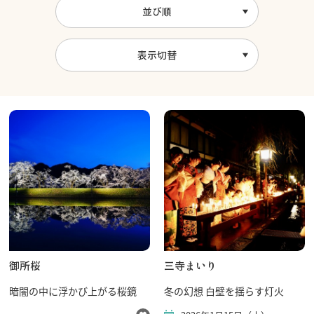
並び順
表示切替
御所桜
三寺まいり
暗闇の中に浮かび上がる桜鏡
冬の幻想 白壁を揺らす灯火