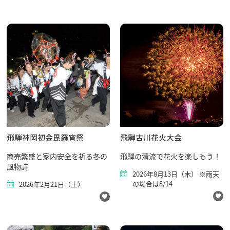
行きたいリスト
コラム
モデルコース
スポット
体験
飛騨神岡初金毘羅宵祭
飛騨古川花火大会
イベント
グルメ・おみやげ
商売繁盛と家内安全を祈る冬の
飛騨の清流で花火を楽しもう！
風物詩
宿泊予約
2026年8月13日（木） ※雨天
アクセス
の場合は8/14
2026年2月21日（土）
飛騨市の６つの魅力
ひだじまん図鑑
交通機関・道路情報