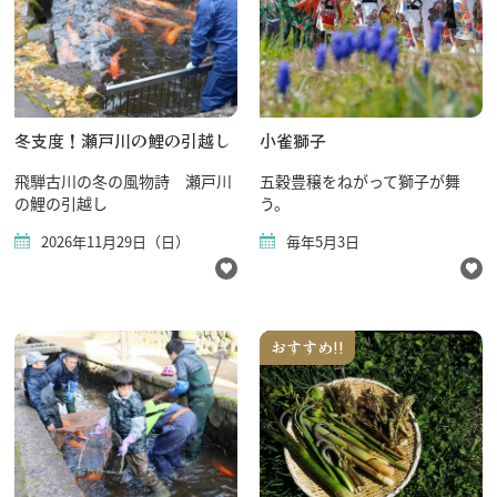
冬支度！瀬戸川の鯉の引越し
小雀獅子
飛騨古川の冬の風物詩 瀬戸川
五穀豊穣をねがって獅子が舞
の鯉の引越し
う。
2026年11月29日（日）
毎年5月3日
おすすめ!!