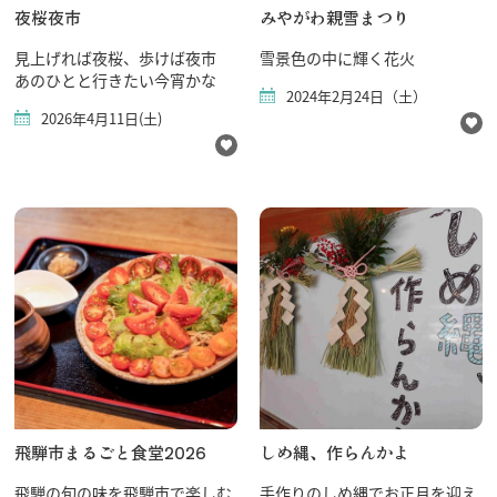
夜桜夜市
みやがわ親雪まつり
見上げれば夜桜、歩けば夜市
雪景色の中に輝く花火
あのひとと行きたい今宵かな
2024年2月24日（土）
2026年4月11日(土)
飛騨市まるごと食堂2026
しめ縄、作らんかよ
飛騨の旬の味を飛騨市で楽しむ
手作りのしめ縄でお正月を迎え