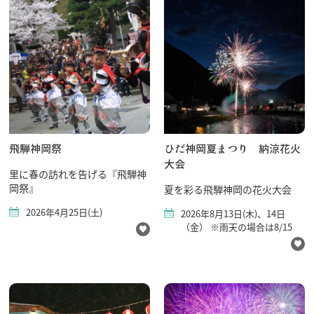
飛騨古川の駐車場
よくある質問
お知らせ
当サイトについて
協会について
パンフレット
写真ダウンロード
関連リンク
お問い合わせ
飛騨神岡祭
ひだ神岡夏まつり 納涼花火
大会
里に春の訪れを告げる『飛騨神
岡祭』
夏を彩る飛騨神岡の花火大会
2026年4月25日(土)
2026年8月13日(木)、14日
（金） ※雨天の場合は8/15