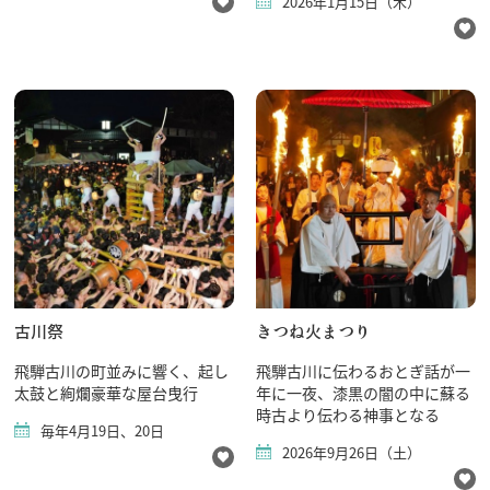
2026年1月15日（木）
古川祭
きつね火まつり
飛騨古川の町並みに響く、起し
飛騨古川に伝わるおとぎ話が一
太鼓と絢爛豪華な屋台曳行
年に一夜、漆黒の闇の中に蘇る
時古より伝わる神事となる
毎年4月19日、20日
2026年9月26日（土）