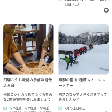
31日（土）
飛騨こうじ織勢の手前味噌仕
飛騨の里山･種蔵スノーシュ
込み会
ーツアー
飛騨コシヒカリ麹でつくる贅沢
自然のなかで大きく息をすって
な2倍麹味噌を楽しみましょう
みませんか？
1/15(日)、1/29(日)、2/5(日)、
2月の土日祝日