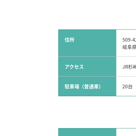
住所
509-4
岐阜
アクセス
JR杉
駐車場（普通車）
20