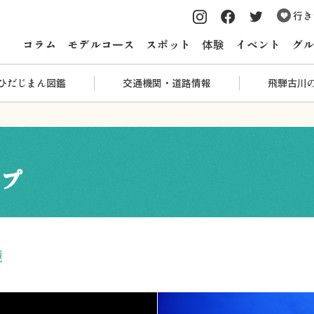
行き
コラム
モデルコース
スポット
体験
イベント
グル
ひだじまん図鑑
交通機関・道路情報
飛騨古川
プ
鏡