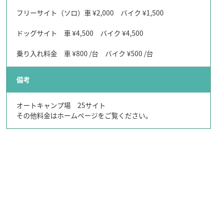
フリーサイト（ソロ）車 ¥2,000 バイク ¥1,500
ドッグサイト 車 ¥4,500 バイク ¥4,500
行きたいリスト
乗り入れ料金 車 ¥800 /台 バイク ¥500 /台
備考
コラム
モデルコース
オートキャンプ場 25サイト
スポット
その他料金はホームページをご覧ください。
体験
イベント
グルメ・おみやげ
宿泊予約
アクセス
飛騨市の６つの魅力
ひだじまん図鑑
交通機関・道路情報