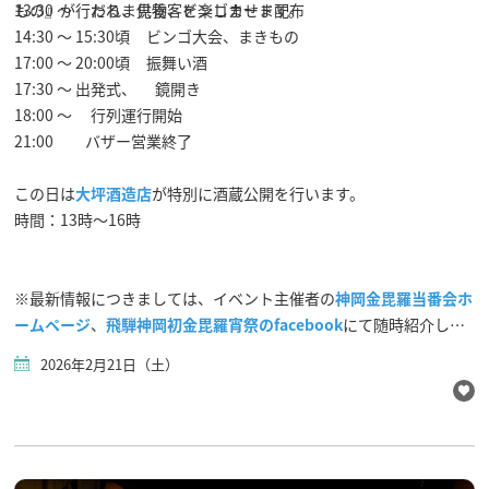
もの』が行われ、見物客を楽しませます。
13:30 〜 だるま供養、ビンゴカード配布
14:30 〜 15:30頃 ビンゴ大会、まきもの
17:00 〜 20:00頃 振舞い酒
17:30 〜 出発式、 鏡開き
18:00 〜 行列運行開始
21:00 バザー営業終了
この日は
大坪酒造店
が特別に酒蔵公開を行います。
時間：13時～16時
※最新情報につきましては、イベント主催者の
神岡金毘羅当番会ホ
ームページ
、
飛騨神岡初金毘羅宵祭のfacebook
にて随時紹介して
おりますので、そちらもご確認ください。
2026年2月21日（土）