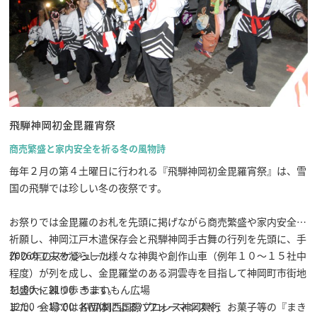
飛騨神岡初金毘羅宵祭
商売繁盛と家内安全を祈る冬の風物詩
毎年２月の第４土曜日に行われる『飛騨神岡初金毘羅宵祭』は、雪
国の飛騨では珍しい冬の夜祭です。
お祭りでは金毘羅のお札を先頭に掲げながら商売繁盛や家内安全を
祈願し、神岡江戸木遣保存会と飛騨神岡手古舞の行列を先頭に、手
作りの工夫を凝らした様々な神輿や創作山車（例年１０～１５社中
2026年のスケジュール
程度）が列を成し、金毘羅堂のある洞雲寺を目指して神岡町市街地
を盛大に練り歩きます。
11:00 〜 21:00 うまいもん広場
また、会場では各団体によるパフォーマンスや、お菓子等の『まき
12:00 〜 13:00 KWA関西国際プロレス神岡興行