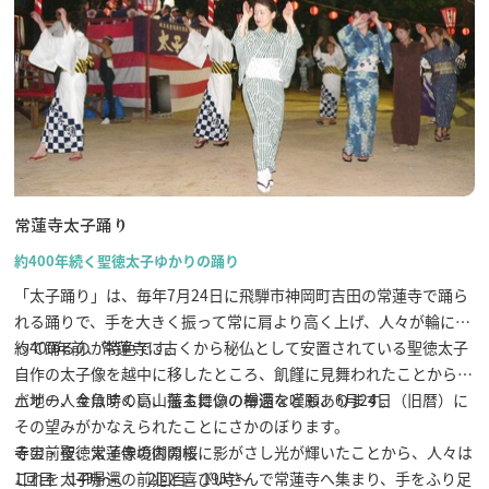
常蓮寺太子踊り
約400年続く聖徳太子ゆかりの踊り
「太子踊り」は、毎年7月24日に飛騨市神岡町吉田の常蓮寺で踊ら
れる踊りで、手を大きく振って常に肩より高く上げ、人々が輪にな
って踊るのが特色です。
約400年前、常蓮寺に古くから秘仏として安置されている聖徳太子
自作の太子像を越中に移したところ、飢饉に見舞われたことから、
土地の人々は時の高山藩主に像の奉還を嘆願、6月24日（旧暦）に
バザー、金魚すくい、振る舞いの樽酒などもあります。
その望みがかなえられたことにさかのぼります。
その前夜、常蓮寺境内の桜に影がさし光が輝いたことから、人々は
寺宝・聖徳太子像の御開帳
これを太子帰還の前兆と喜びいさんで常蓮寺へ集まり、手をふり足
1回目 14時～、 2回目 19時～