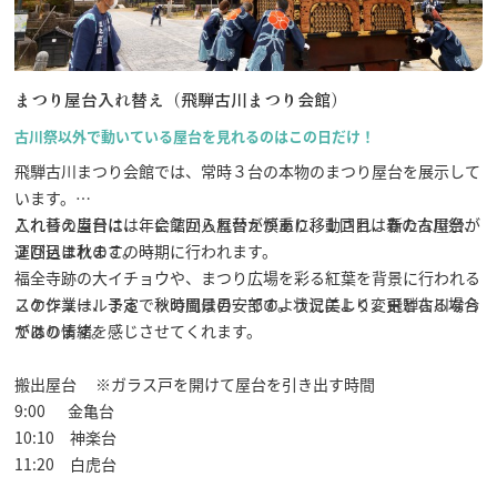
まつり屋台入れ替え（飛騨古川まつり会館）
古川祭以外で動いている屋台を見れるのはこの日だけ！
飛騨古川まつり会館では、常時３台の本物のまつり屋台を展示して
います。
これらの屋台は、年に２回入れ替えがあり、１回目は春の古川祭、
入れ替え当日には、会館から屋台が慎重に移動され、新たな屋台が
２回目は秋のこの時期に行われます。
運び込まれます。
福全寺跡の大イチョウや、まつり広場を彩る紅葉を背景に行われる
この作業は、まるで秋の風景の一部のように美しく、飛騨古川なら
スケジュール予定 ※時間は目安です。状況により変更となる場合
ではの情緒を感じさせてくれます。
があります。
搬出屋台 ※ガラス戸を開けて屋台を引き出す時間
9:00 金亀台
10:10 神楽台
11:20 白虎台