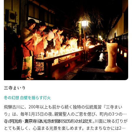
三寺まいり
冬の幻想 白壁を揺らす灯火
飛騨古川に、200年以上も前から続く独特の伝統風習『三寺まい
り』は、毎年1月15日の夜､親鸞聖人のご恩を偲び、町内の3つの
寺､円光寺･真宗寺･本光寺を詣でるならわしです｡
この日は、瀬戸川沿いには千本ろうそくが並び、川面に映る灯りが
とても美しく、心温まる光景を楽しめます。またまちなかには2メ