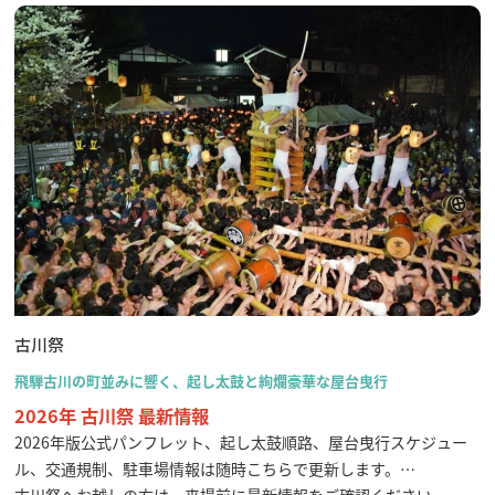
古川祭
飛騨古川の町並みに響く、起し太鼓と絢爛豪華な屋台曳行
2026年 古川祭 最新情報
2026年版公式パンフレット、起し太鼓順路、屋台曳行スケジュー
ル、交通規制、駐車場情報は随時こちらで更新します。
古川祭へお越しの方は、来場前に最新情報をご確認ください。