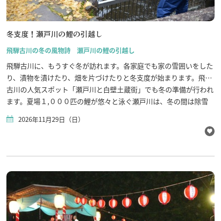
飛騨古川の駐車場
よくある質問
お知らせ
冬支度！瀬戸川の鯉の引越し
当サイトについて
協会について
飛騨古川の冬の風物詩 瀬戸川の鯉の引越し
パンフレット
飛騨古川に、もうすぐ冬が訪れます。各家庭でも家の雪囲いをした
写真ダウンロード
り、漬物を漬けたり、畑を片づけたりと冬支度が始まります。飛騨
関連リンク
古川の人気スポット「瀬戸川と白壁土蔵街」でも冬の準備が行われ
お問い合わせ
ます。夏場１,０００匹の鯉が悠々と泳ぐ瀬戸川は、冬の間は除雪
した雪を流すための「流雪溝（りゅうせつこう）」として使われる
2026年11月29日（日）
ため、鯉を瀬戸川から近くの天神池（増島城の堀池です。）へ避難
する作業（引越し作業）が行われます。毎年、11月の第4土曜日か
日曜日に行われています。そして、来年４月まで天神池で越冬し、
元気に瀬戸川に戻ってきます。夏の間、観光客、市民に愛され、大
きく育った鯉の引越しは、中々の重労働です。１匹ずつ玉網ですく
い、軽トラに乗せ、天神池に運搬されます。そして、飛騨市観光協
会が考案した「安全滑り台」で天神の池に次々とダイビングしま
す。来年の春まで瀬戸川の鯉は、見納めとなります。