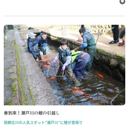
春到来！瀬戸川の鯉の引越し
飛騨古川の人気スポット“瀬戸川”に鯉が里帰り