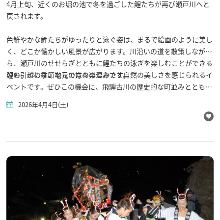
4月上旬、近くのお堀の池で冬を過ごした鯉たちが再び瀬戸川へと
戻されます。
色鮮やかな鯉たちがゆったりと泳ぐ姿は、まるで絵画のように美し
く、どこか懐かしい風景が広がります。川沿いの道を散策しなが
ら、瀬戸川のせせらぎとともに鯉たちの泳ぎを楽しむことができる
のも、この季節ならではの楽しみです。
鯉の引越しは、地元の方々の温かさと自然の美しさを感じられるイ
ベントです。ぜひこの機会に、飛騨古川の歴史的な町並みととも
に、春の訪れを楽しみにお越しください。
2026年4月4日(土)