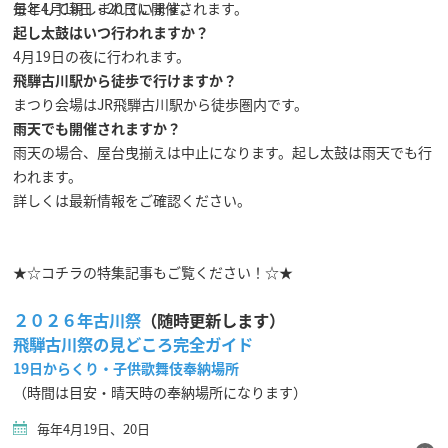
景として親しまれています。
毎年4月19日・20日に開催されます。
起し太鼓はいつ行われますか？
4月19日の夜に行われます。
飛騨古川駅から徒歩で行けますか？
まつり会場はJR飛騨古川駅から徒歩圏内です。
雨天でも開催されますか？
雨天の場合、屋台曳揃えは中止になります。起し太鼓は雨天でも行
われます。
詳しくは最新情報をご確認ください。
★☆コチラの特集記事もご覧ください！☆★
２０２６年古川祭
（随時更新します）
飛騨古川祭の見どころ完全ガイド
19日からくり・子供歌舞伎奉納場所
（時間は目安・晴天時の奉納場所になります）
毎年4月19日、20日