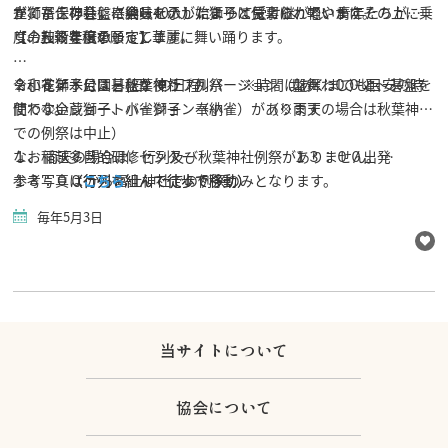
立てたこの碁盤に興味を示した獅子は見事に、軽やかにその上に乗
が、冨士神社に奉納したのが始まりと伝えられています。
雀獅子保存会」（会員40人）によって受け継がれ、青年たちが高
り、五穀豊穣を願って華麗に舞い踊ります。
度の技術を伝承してします。
【令和８年度の予定】
※小雀獅子には碁盤を使うフルバージョン（盤舞わし）と、碁盤を
令和 8 年 5 月 3 日(日）の日程 ※時間はあくまでも目安の時
２、花ノ木公園・秋葉神社 例祭 １４：００頃～
使わないショートバージョン（小雀）があります
間です。
◇金蔵獅子、小雀獅子 奉納 （※雨天の場合は秋葉神社
での例祭は中止）
１、稲越多目的研修センター １３：００出発
なお 雨天の場合は、行列及び秋葉神社例祭がありません。
（行列を組んで徒歩で移動）
（行列を組んで徒歩で移動）
１３：００ から冨士神社での例祭のみとなります。
参考写真は
こちら
毎年5月3日
３、冨士神社例祭 １５：５０頃～１
６：３０頃
◇金蔵獅子、小雀獅子 奉納 ※盤舞わし
（※雨天の場合は小雀獅子は 15:00 頃の予
定）
当サイトについて
協会について