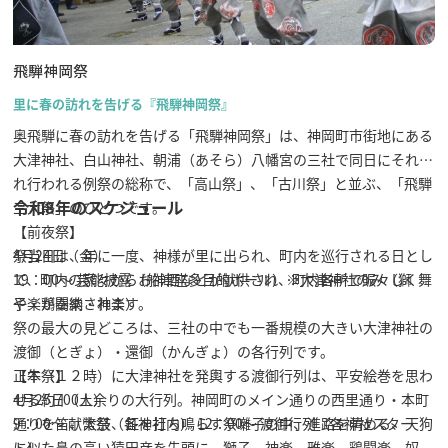
飛騨神岡祭
里に春の訪れを告げる『飛騨神岡祭』
奥飛騨に春の訪れを告げる
「飛騨神岡祭」は、神岡町市街地にある
大津神社、白山神社、朝浦（あそら）八幡宮の三社で同日にそれぞ
れ行われる例祭の総称で、「高山祭」、「古川祭」と並ぶ、「飛騨
令和8年のスケジュール
三大祭」のひとつです。
【前夜祭】
祭当日は、年に一度、神様が里に出られ、町内を巡行される日とし
4月24日（金）
て、町内の家々からお神酒などが献供され、町内各所で賑々しく舞
19：00～ 芸能披露（船津座多目的ホール）※大津神社のみ（獅
や楽が奉納されます。
子・鶏闘楽・神楽）
祭の最大の見どころは、三社の中でも一番規模の大きい大津神社の
渡御（とぎょ）・還御（かんぎょ）の各行列です。
正午（１２時）に大津神社を発輿する渡御行列は、平安絵巻を思わ
【本祭】
せる約700人余りの大行列。神岡町のメイン通りの西里通り・本町
4月25日（土）
通りを笛、太鼓、鉦を打ち鳴らす祭囃子の中、進路を清める、天狗
9：00～ 献幣祭（各神社内） 12：00～ 渡御行列（各神社スター
に似た鼻の高い猿田彦を先頭に、獅子、神楽、雅楽、鶏闘楽、奴、
ト）