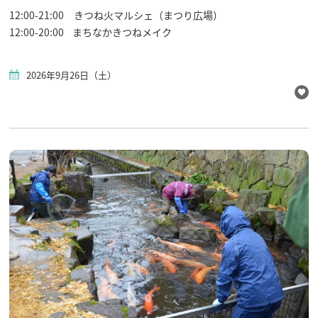
12:00-21:00 きつね火マルシェ（まつり広場）
12:00-20:00 まちなかきつねメイク
2026年9月26日（土）
行きたいリスト
コラム
モデルコース
スポット
体験
イベント
グルメ・おみやげ
宿泊予約
アクセス
飛騨市の６つの魅力
ひだじまん図鑑
交通機関・道路情報