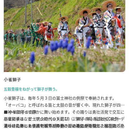
小雀獅子
五穀豊穣をねがって獅子が舞う。
小雀獅子は、毎年５月３日の冨士神社の例祭で奉納されます。
「オーバコ」と呼ばれる笛と太鼓の音が響く中、現れた獅子が四方
の神々に向って静かに舞い始めます。その踊りは勇壮活発で交互に
■ 小雀獅子の由来
肩車に乗るなど（アクロバット的な）、獅子の精のごとくスピーデ
小雀獅子は、安土桃山時代の天正13（1585）年、稲越地区東側の
ィーに乱舞します。やがて、獅子の前に碁盤が持ち出され、田に見
湯峰峠にあった小鷹利城落城の際、この地に身を隠した家臣たち
激しさの中にも優雅で細やかな動きがあるのが特徴で、現在は「小