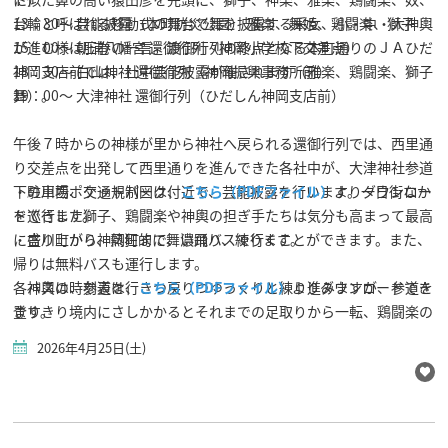
台輪と呼ばれる移動式の舞台で舞を披露する采女、小・中・大神輿
13：30～ 芸能披露（本町防災公園） 雅楽、舞姫、鶏闘楽、獅子
が進む様は圧巻の一言。渡御行列の終点となる本町通りのＪＡひだ
15：00～ 朝浦八幡宮 還御行列（神岡小学校下交差点）
神岡支店前では、社中芸能披露が催されます（雅楽、鶏闘楽、獅子
18：30～ 白山神社 還御行列（神岡振興事務所前）
舞）。
19：00～ 大津神社 還御行列（ひだしん神岡支店前）
午後７時からの神様が里から神社へ戻られる還御行列では、西里通
り交差点を出発して西里通りを進んできた各社中が、大津神社参道
下の川西ポケットパーク付近で、芸能披露を行います。一日街なか
・駐車場、交通規制図は、
こちら（PDFファイル）
よりダウンロー
を巡行した獅子、鶏闘楽や神輿の担ぎ手たちは気分も高まって最高
ドできます。
に盛り上がり、熱狂的に舞い踊り、練ります。
・古川町から神岡町まで、濃飛バスで行くことができます。また、
帰りは無料バスも運行します。
各神輿は、参道を行きつ戻りつゆっくりと練り進みますが、参道を
バスの時刻表は、
こちら（PDFファイル）
よりダウンロードでき
登りきり境内にさしかかるとそれまでの足取りから一転、鶏闘楽の
ます。
鉦が打ち鳴らされる中境内を一気に駆け抜けて拝殿へとなだれ込み
2026年4月25日(土)
ます。熱気あふれる祭りのクライマックスは、観光客のみならず地
元の人たちをも魅了します。