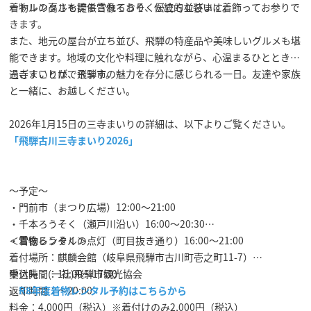
ートルの高さを誇る雪像ろうそくが立ち並びます。
着物レンタルも提供されており、伝統的な装いに着飾ってお参りで
きます。
また、地元の屋台が立ち並び、飛騨の特産品や美味しいグルメも堪
能できます。地域の文化や料理に触れながら、心温まるひとときを
過ごすことができます。
三寺まいりは、飛騨市の魅力を存分に感じられる一日。友達や家族
と一緒に、お越しください。
2026年1月15日の三寺まいりの詳細は、以下よりご覧ください。
「飛騨古川三寺まいり2026」
～予定～
・門前市（まつり広場）12:00～21:00
・千本ろうそく（瀬戸川沿い）16:00～20:30
・雪像ろうそくの点灯（町目抜き通り）16:00～21:00
＜着物レンタル＞
着付場所：麒麟会館（岐阜県飛騨市古川町壱之町11-7）
受付時間：15:00～17:30
申込先：(一社)飛騨市観光協会
返却時間：～20:00
R8年度着物レンタル予約はこちらから
料金：4,000円（税込）※着付けのみ2,000円（税込）