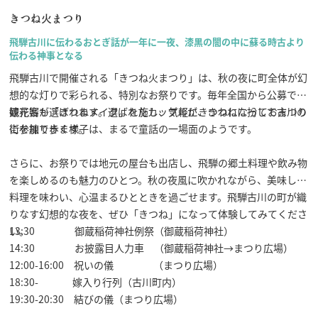
きつね火まつり
飛騨古川に伝わるおとぎ話が一年に一夜、漆黒の闇の中に蘇る時古より
伝わる神事となる
飛騨古川で開催される「きつね火まつり」は、秋の夜に町全体が幻
想的な灯りで彩られる、特別なお祭りです。毎年全国から公募で花
嫁花婿が選ばれます。選ばれたカップルが、きつねに扮して古川の
観光客も「きつねメイク」を施し、気軽にきつねになっておまつり
街を練り歩く様子は、まるで童話の一場面のようです。
に参加できます。
さらに、お祭りでは地元の屋台も出店し、飛騨の郷土料理や飲み物
を楽しめるのも魅力のひとつ。秋の夜風に吹かれながら、美味しい
料理を味わい、心温まるひとときを過ごせます。飛騨古川の町が織
りなす幻想的な夜を、ぜひ「きつね」になって体験してみてくださ
い。
13:30 御蔵稲荷神社例祭（御蔵稲荷神社）
14:30 お披露目人力車 （御蔵稲荷神社→まつり広場）
12:00-16:00 祝いの儀 （まつり広場）
18:30- 嫁入り行列（古川町内）
19:30-20:30 結びの儀（まつり広場）