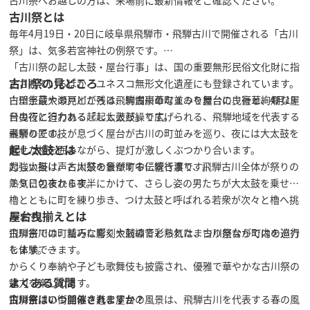
古川祭とは
毎年4月19日・20日に岐阜県飛騨市・飛騨古川で開催される「古川
祭」は、気多若宮神社の例祭です。
「古川祭の起し太鼓・屋台行事」は、国の重要無形民俗文化財に指
古川祭の見どころ
定されているほか、ユネスコ無形文化遺産にも登録されています。
白壁土蔵や瀬戸川が残る飛騨古川の町並みを舞台に、豪華絢爛な屋
古川祭最大の見どころは、絢爛豪華なまつり屋台の曳行と、4月19
台曳行と迫力ある起し太鼓が繰り広げられる、飛騨地域を代表する
日の夜に行われる「起し太鼓」です。
春祭りです。
飛騨の匠の技が息づく屋台が古川の町並みを巡り、夜には大太鼓を
起し太鼓とは
乗せた櫓を囲みながら、提灯が激しくぶつかり合います。
力強い掛け声と太鼓の音が町中に響き渡り、飛騨古川全体が祭りの
起し太鼓は、古川祭を象徴する伝統行事です。
熱気に包まれます。
１９日の夜から夜半にかけて、さらし姿の男たちが大太鼓を乗せた
櫓とともに町を練り歩き、つけ太鼓と呼ばれる若衆が次々と櫓へ挑
屋台曳揃えとは
みます。
飛騨古川の町並みに響く太鼓の音と熱気は、古川祭ならではの迫力
古川祭では、精巧な彫刻や刺繍で彩られたまつり屋台が町内を巡行
を体験できます。
します。
からくり奉納や子ども歌舞伎も披露され、優雅で華やかな古川祭の
よくある質問
魅力を楽しめます。
飛騨古川の街並みを進む屋台の風景は、飛騨古川を代表する春の風
古川祭はいつ開催されますか？