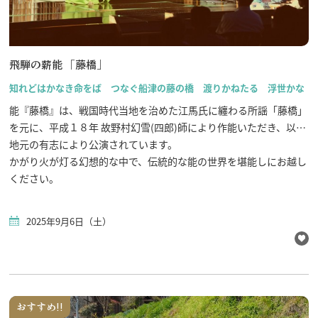
飛騨の薪能 「藤橋」
知れどはかなき命をば つなぐ船津の藤の橋 渡りかねたる 浮世かな
能『藤橋』は、戦国時代当地を治めた江馬氏に纏わる所謡「藤橋」
を元に、平成１８年 故野村幻雪(四郎)師により作能いただき、以来
地元の有志により公演されています。
かがり火が灯る幻想的な中で、伝統的な能の世界を堪能しにお越し
ください。
2025年9月6日（土）
おすすめ!!