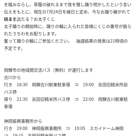
を踏みならし、草履の破れるまで夜を徹し踊り明かしたという言い
伝えをもとに、現在の7月24日を縁日と定め、今なお踊り継がれて
います。
踊ると当たる？お太子くじ
太子踊りの開始時に、踊りの輪に入られた皆様にくじの番号が振ら
れたうちわをお配りします。
奮って踊りの輪にご参加ください。 抽選結果の発表は21時頃の
予定です。
飛騨市の地域間交流バス（無料）が運行します
古川から
行き 18:30 飛騨古川駅東駐車場 ⇒ 19:00 吉田旧精米所前
バス停
帰り 21:30 吉田旧精米所バス停 ⇒ 22:00 飛騨古川駅東駐
車場
神岡振興事務所から
行き 19:00 神岡振興事務所 ⇒ 19:05 スカイドーム神岡
⇒ 19:15 吉田旧精米所バス停