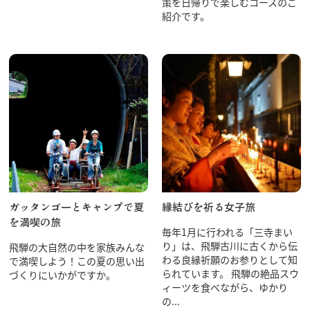
策を日帰りで楽しむコースのご
紹介です。
行きたいリスト
コラム
モデルコース
スポット
体験
イベント
ガッタンゴーとキャンプで夏
縁結びを祈る女子旅
グルメ・おみやげ
を満喫の旅
宿泊予約
毎年1月に行われる「三寺まい
アクセス
り」は、飛騨古川に古くから伝
飛騨の大自然の中を家族みんな
飛騨市の６つの魅力
わる良縁祈願のお参りとして知
で満喫しよう！この夏の思い出
られています。 飛騨の絶品スウ
づくりにいかがですか。
ひだじまん図鑑
ィーツを食べながら、ゆかり
交通機関・道路情報
の...