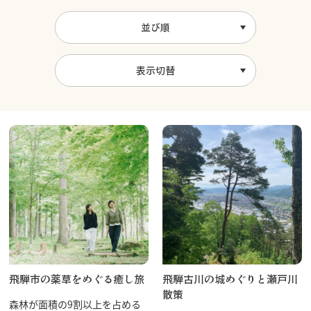
並び順
表示切替
飛騨市の薬草をめぐる癒し旅
飛騨古川の城めぐりと瀬戸川
散策
森林が面積の9割以上を占める