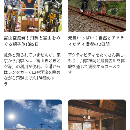
富山空港発！飛騨と富山をめ
元気いっぱい！自然とアクテ
ぐる親子旅1泊2日
ィビティ満喫の2日間
意外と知られていませんが、東
アクティビティをたくさん楽し
京から飛騨へは「富山きときと
もう！飛騨神岡と飛騨古川を体
空港」の利用が便利。空港から
験を通して満喫するコースで
はレンタカーで山や渓流を眺め
す。
ながら飛騨まで約1時間のド
ラ...