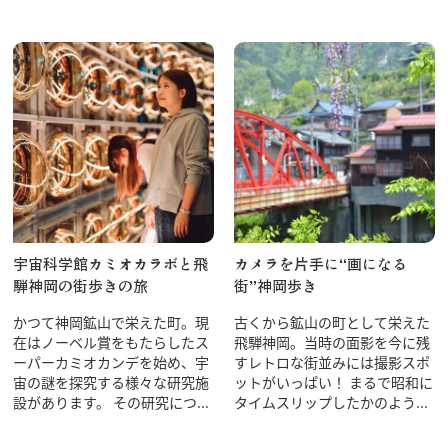
飛騨古川の駐車場
よくある質問
お知らせ
当サイトについて
協会について
パンフレット
写真ダウンロード
関連リンク
お問い合わせ
宇宙科学館カミオカラボと飛
カメラを片手に“画になる
騨神岡の街歩きの旅
街”神岡歩き
かつて神岡鉱山で栄えた町。現
古くから鉱山の町として栄えた
在はノーベル賞をもたらしたス
飛騨神岡。当時の面影を今に残
ーパーカミオカンデを始め、宇
すレトロな街並みには撮影スポ
宙の謎を探究する様々な研究施
ットがいっぱい！ まるで昭和に
設があります。 その研究につ...
タイムスリップしたかのよう...