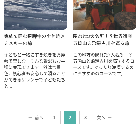
家族で囲む飛騨牛のすき焼き
隠れた2大名所！？世界遺産
とスキーの旅
五箇山と飛騨古川を巡る旅
子どもと一緒にすき焼きをお座
この地方の隠れた2大名所！？
敷で楽しむ！そんな贅沢もお手
五箇山と飛騨古川を満喫するコ
頃に実現できます。外は雪景
ースです。ゆったり満喫するの
色、初心者も安心して滑ること
におすすめのコースです。
ができるゲレンデで子どもたち
と...
前へ
1
2
3
次へ