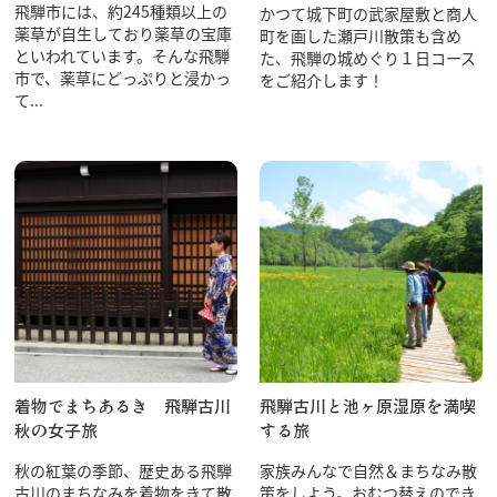
飛騨市には、約245種類以上の
かつて城下町の武家屋敷と商人
薬草が自生しており薬草の宝庫
町を画した瀬戸川散策も含め
といわれています。そんな飛騨
た、飛騨の城めぐり１日コース
市で、薬草にどっぷりと浸かっ
をご紹介します！
て...
着物でまちあるき 飛騨古川
飛騨古川と池ヶ原湿原を満喫
秋の女子旅
する旅
秋の紅葉の季節、歴史ある飛騨
家族みんなで自然＆まちなみ散
古川のまちなみを着物をきて散
策をしよう。おむつ替えのでき