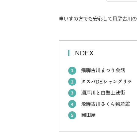
車いすの方でも安心して飛騨古川の
INDEX
飛騨古川まつり会館
1
タスパDEシャングリラ
2
瀬戸川と白壁土蔵街
3
飛騨古川さくら物産館
4
岡田屋
5