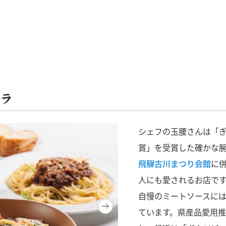
リラ
シェフの玉腰さんは「
賞」を受賞した確かな
飛騨古川まつり会館
に
人にも愛されるお店で
自慢のミートソースに
ています。県産品愛用