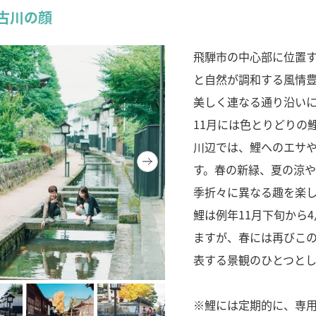
古川の顔
飛騨市の中心部に位置
と自然が調和する風情
美しく連なる通り沿いに
11月には色とりどりの
川辺では、鯉へのエサ
す。春の新緑、夏の涼
季折々に異なる趣を楽
鯉は例年11月下旬から
ますが、春には再びこ
表する景観のひとつと
※鯉には定期的に、専