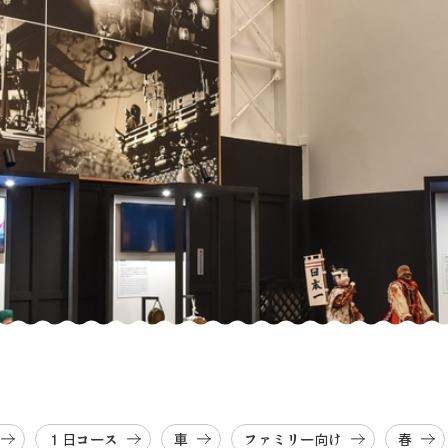
１日コース
車
ファミリー向け
春