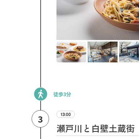
徒歩3分
13:00
3
瀬戸川と白壁土蔵街