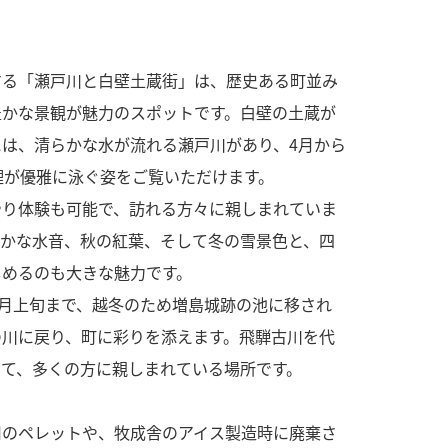
する「瀬戸川と白壁土蔵街」は、歴史ある町並み
豊かな景観が魅力のスポットです。白壁の土蔵が
は、清らかな水が流れる瀬戸川があり、4月から
鯉が優雅に泳ぐ姿をご覧いただけます。
やり体験も可能で、訪れる方々に親しまれていま
やかな水音、秋の紅葉、そして冬の雪景色と、四
しめるのも大きな魅力です。
4月上旬まで、越冬のため増島城跡の池に移され
の川に戻り、町に彩りを添えます。飛騨古川を代
して、多くの方に親しまれている場所です。
用のペレットや、牧成舎のアイス製造時に廃棄さ