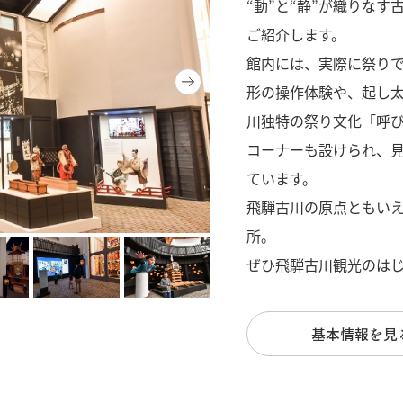
“動”と“静”が織りな
ご紹介します。
館内には、実際に祭りで
形の操作体験や、起し
川独特の祭り文化「呼
コーナーも設けられ、
ています。
飛騨古川の原点ともい
所。
ぜひ飛騨古川観光のは
基本情報を見