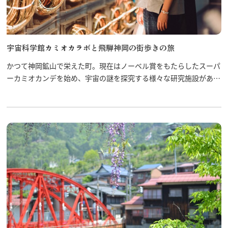
宇宙科学館カミオカラボと飛騨神岡の街歩きの旅
かつて神岡鉱山で栄えた町。現在はノーベル賞をもたらしたスーパ
ーカミオカンデを始め、宇宙の謎を探究する様々な研究施設があり
ます。 その研究について学べるところが「飛騨宇宙科学館カミオ
カラボ」。 また、神岡の町には昭和レトロな建物が立ち並び、坂
道、細道が迷路のように入り組んでいます。ぶらり街歩きとセット
で神岡を満喫！