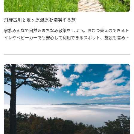
飛騨古川の駐車場
よくある質問
お知らせ
飛騨古川と池ヶ原湿原を満喫する旅
当サイトについて
協会について
家族みんなで自然＆まちなみ散策をしよう。おむつ替えのできるト
パンフレット
イレやベビーカーでも安心して利用できるスポット、施設も含めて
写真ダウンロード
オススメします。
関連リンク
お問い合わせ