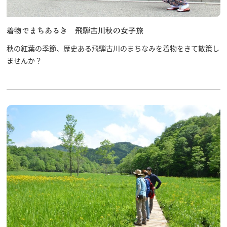
着物でまちあるき 飛騨古川秋の女子旅
秋の紅葉の季節、歴史ある飛騨古川のまちなみを着物をきて散策し
行きたいリスト
ませんか？
コラム
モデルコース
スポット
体験
イベント
グルメ・おみやげ
宿泊予約
アクセス
飛騨市の６つの魅力
ひだじまん図鑑
交通機関・道路情報