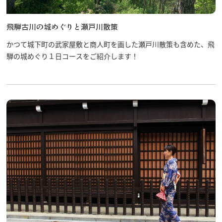
飛騨古川の城めぐりと瀬戸川散策
かつて城下町の武家屋敷と商人町を画した瀬戸川散策も含めた、飛
騨の城めぐり１日コースをご紹介します！