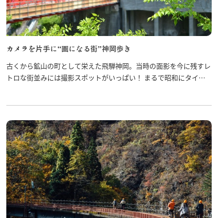
カメラを片手に“画になる街”神岡歩き
古くから鉱山の町として栄えた飛騨神岡。当時の面影を今に残すレ
トロな街並みには撮影スポットがいっぱい！ まるで昭和にタイム
スリップしたかのような街並みをカメラに収めましょう！！