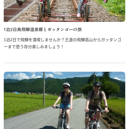
1泊2日奥飛騨温泉郷とガッタンゴーの旅
行きたいリスト
1泊2日で飛騨を満喫しませんか？王道の飛騨高山からガッタンゴ
ーまで思う存分楽しみましょう！
コラム
モデルコース
スポット
体験
イベント
グルメ・おみやげ
宿泊予約
アクセス
飛騨市の６つの魅力
ひだじまん図鑑
交通機関・道路情報