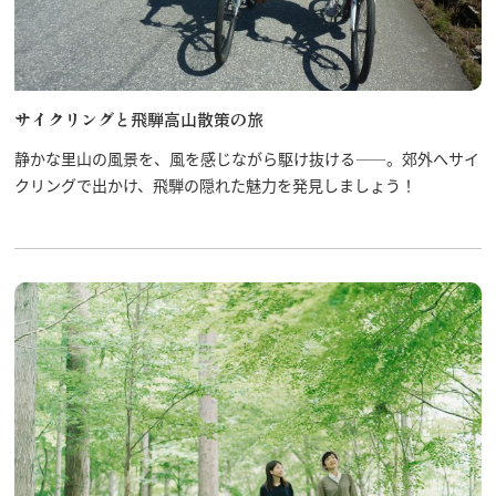
飛騨古川の駐車場
よくある質問
お知らせ
当サイトについて
協会について
サイクリングと飛騨高山散策の旅
パンフレット
写真ダウンロード
静かな里山の風景を、風を感じながら駆け抜ける――。郊外へサイ
関連リンク
クリングで出かけ、飛騨の隠れた魅力を発見しましょう！
お問い合わせ