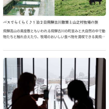
バスでらくらく♪１泊２日飛騨古川散策と山之村牧場の旅
飛騨高山の奥座敷ともいわれる飛騨古川の町並みと大自然の中で動
物たちと触れ合えたり、牧場のおいしい食べ物を満喫できる奥飛騨
山之村牧場へ行きませんか？飛騨市内周遊バス「ひだまる」で楽し
く旅をしよう！