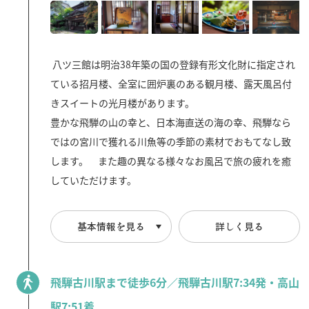
八ツ三館は明治38年築の国の登録有形文化財に指定され
ている招月楼、全室に囲炉裏のある観月楼、露天風呂付
きスイートの光月楼があります。
豊かな飛騨の山の幸と、日本海直送の海の幸、飛騨なら
ではの宮川で獲れる川魚等の季節の素材でおもてなし致
します。 また趣の異なる様々なお風呂で旅の疲れを癒
していただけます。
基本情報を見る
詳しく見る
飛騨古川駅まで徒歩6分／飛騨古川駅7:34発・高山
駅7:51着