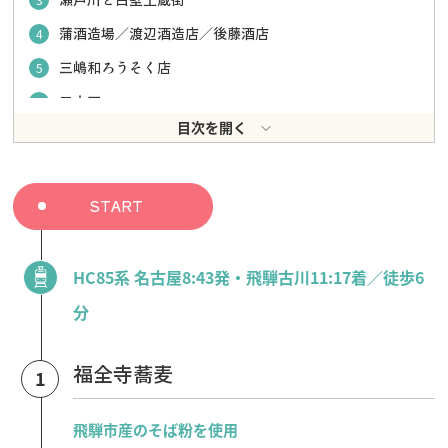
蒲酒造場／渡辺酒造店／後藤酒店
4
三嶋和ろうそく店
5
二十四
6
目次を開く
八ツ三館
7
飛騨高山宮川朝市
8
白川郷合掌造り集落
9
START
HC85系 名古屋8:43発・飛騨古川11:17着／徒歩6
分
福全寺蕎麦
1
飛騨市産のそば粉を使用