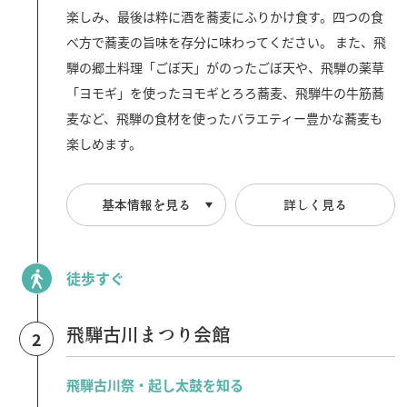
楽しみ、最後は粋に酒を蕎麦にふりかけ食す。四つの食
べ方で蕎麦の旨味を存分に味わってください。 また、飛
騨の郷土料理「ごぼ天」がのったごぼ天や、飛騨の薬草
「ヨモギ」を使ったヨモギとろろ蕎麦、飛騨牛の牛筋蕎
行きたいリスト
麦など、飛騨の食材を使ったバラエティー豊かな蕎麦も
楽しめます。
コラム
モデルコース
基本情報を見る
詳しく見る
スポット
体験
イベント
グルメ・おみやげ
徒歩すぐ
宿泊予約
アクセス
飛騨古川まつり会館
2
飛騨市の６つの魅力
ひだじまん図鑑
交通機関・道路情報
飛騨古川祭・起し太鼓を知る