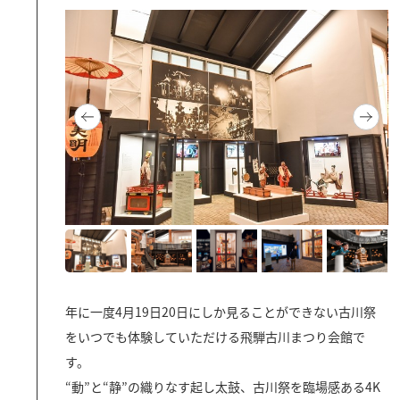
飛騨古川の駐車場
よくある質問
お知らせ
当サイトについて
協会について
パンフレット
写真ダウンロード
関連リンク
お問い合わせ
年に一度4月19日20日にしか見ることができない古川祭
をいつでも体験していただける飛騨古川まつり会館で
す。
“動”と“静”の織りなす起し太鼓、古川祭を臨場感ある4K