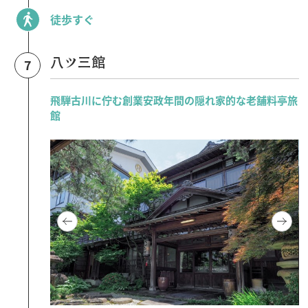
徒歩すぐ
八ツ三館
7
飛騨古川に佇む創業安政年間の隠れ家的な老舗料亭旅
館