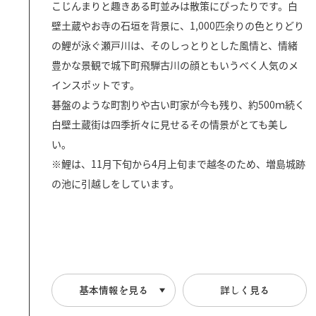
こじんまりと趣きある町並みは散策にぴったりです。白
壁土蔵やお寺の石垣を背景に、1,000匹余りの色とりどり
の鯉が泳ぐ瀬戸川は、そのしっとりとした風情と、情緒
豊かな景観で城下町飛騨古川の顔ともいうべく人気のメ
インスポットです。
碁盤のような町割りや古い町家が今も残り、約500ｍ続く
白壁土蔵街は四季折々に見せるその情景がとても美し
い。
※鯉は、11月下旬から4月上旬まで越冬のため、増島城跡
の池に引越しをしています。
基本情報を見る
詳しく見る