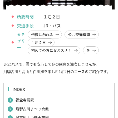
所要時間
１泊２日
交通手段
JR・バス
カテ
伝統に触れる
公共交通機関
ゴリ
１泊２日
ー
初めての方におススメ！
冬
JRとバスで、雪でも安心して冬の飛騨を満喫しませんか。
飛騨古川と高山と白川郷を楽しむ1泊2日のコースのご紹介です。
INDEX
福全寺蕎麦
1
飛騨古川まつり会館
2
瀬戸川と白壁土蔵街
3