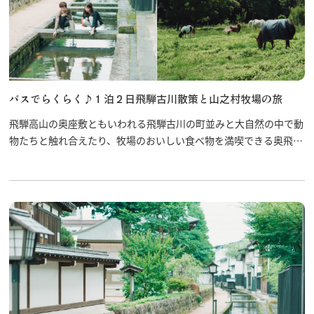
バスでらくらく♪１泊２日飛騨古川散策と山之村牧場の旅
飛騨高山の奥座敷ともいわれる飛騨古川の町並みと大自然の中で動
物たちと触れ合えたり、牧場のおいしい食べ物を満喫できる奥飛騨
山之村牧場へ行きませんか？飛騨市内周遊バス「ひだまる」で楽し
く旅をしよう！