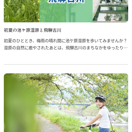
初夏の池ケ原湿原と飛騨古川
行きたいリスト
初夏のひととき、梅雨の晴れ間に池ケ原湿原を歩いてみませんか？
湿原の自然に癒やされたあとは、飛騨古川のまちなかをゆったりと
コラム
散策してみましょう。
モデルコース
両方楽しめる、日帰りにぴったりのコースです。
スポット
体験
イベント
グルメ・おみやげ
宿泊予約
アクセス
飛騨市の６つの魅力
ひだじまん図鑑
交通機関・道路情報