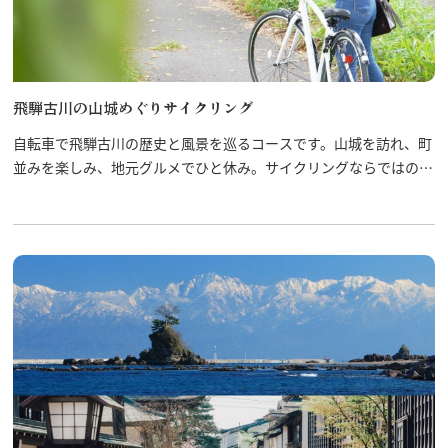
飛騨古川の駐車場
よくある質問
お知らせ
当サイトについて
協会について
飛騨古川の山城めぐりサイクリング
パンフレット
写真ダウンロード
自転車で飛騨古川の歴史と風景を巡るコースです。山城を訪れ、町
関連リンク
並みを楽しみ、地元グルメでひと休み。サイクリングならではの爽
お問い合わせ
快感と発見を味わいながら、飛騨古川の魅力を存分に感じてみませ
んか？