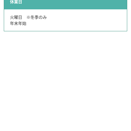
飛騨古川の駐車場
休業日
よくある質問
お知らせ
火曜日 ※冬季のみ
当サイトについて
年末年始
協会について
パンフレット
写真ダウンロード
関連リンク
お問い合わせ