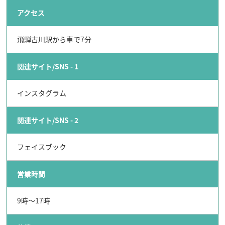
アクセス
飛騨古川駅から車で7分
行きたいリスト
関連サイト/SNS - 1
コラム
インスタグラム
モデルコース
スポット
関連サイト/SNS - 2
体験
イベント
フェイスブック
グルメ・おみやげ
宿泊予約
営業時間
アクセス
飛騨市の６つの魅力
ひだじまん図鑑
9時～17時
交通機関・道路情報