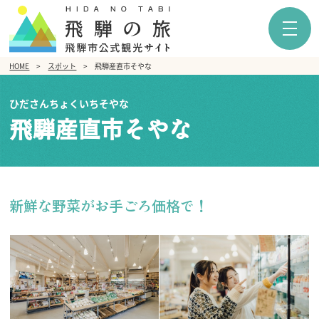
HOME
スポット
飛騨産直市そやな
ひださんちょくいちそやな
飛騨産直市そやな
新鮮な野菜がお手ごろ価格で！