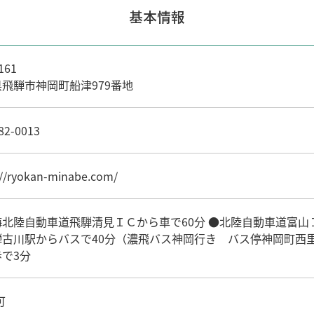
基本情報
161
飛騨市神岡町船津979番地
82-0013
://ryokan-minabe.com/
北陸自動車道飛騨清見ＩＣから車で60分 ●北陸自動車道富山Ｉ
古川駅からバスで40分（濃飛バス神岡行き バス停神岡町西里下
で3分
可