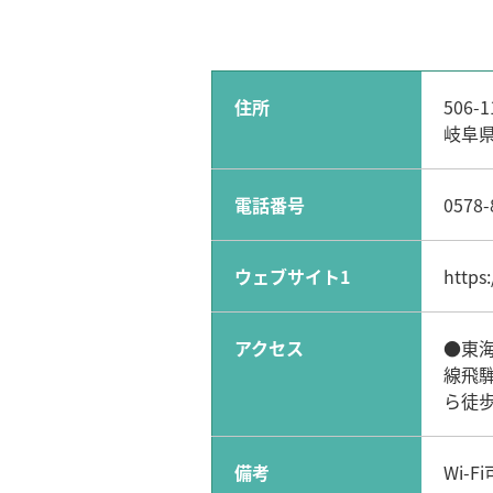
住所
506-1
岐阜県
電話番号
0578-
ウェブサイト1
https
アクセス
●東海
線飛騨
ら徒歩
備考
Wi-Fi