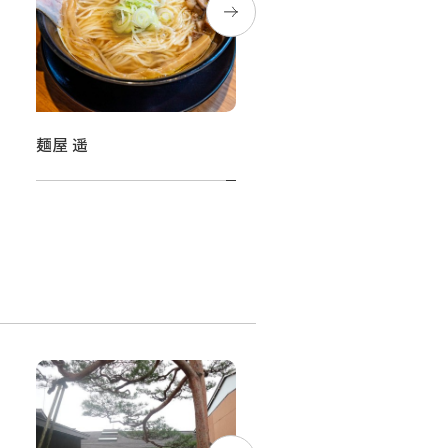
麺屋 遥
菓子ときどき