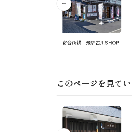
巻羊かん本舗 金木戸屋
寄合所耕 飛騨古川SHOP
このページを見てい