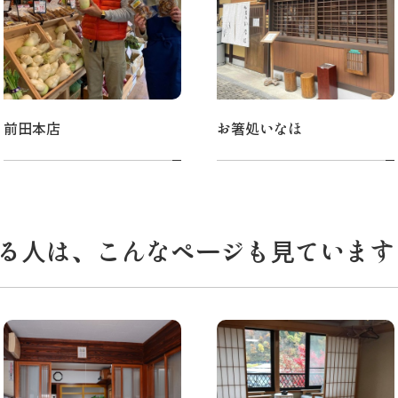
前田本店
お箸処いなほ
る人は、こんなページも見ています