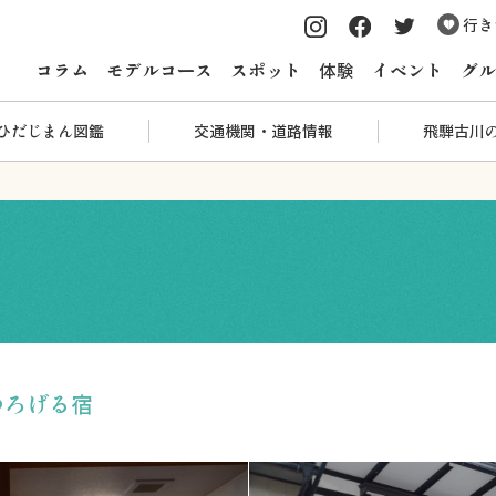
行き
コラム
モデルコース
スポット
体験
イベント
グル
ひだじまん図鑑
交通機関・道路情報
飛騨古川
つろげる宿