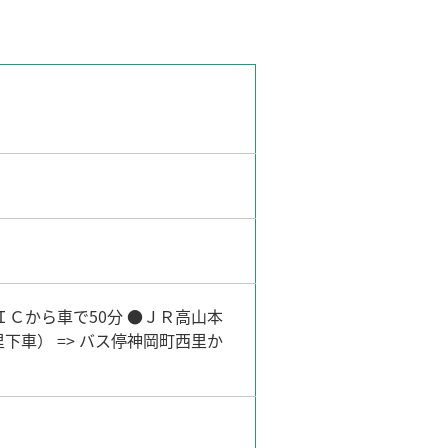
Ｃから車で50分 ●ＪＲ高山本
車） => バス停神岡町西里か