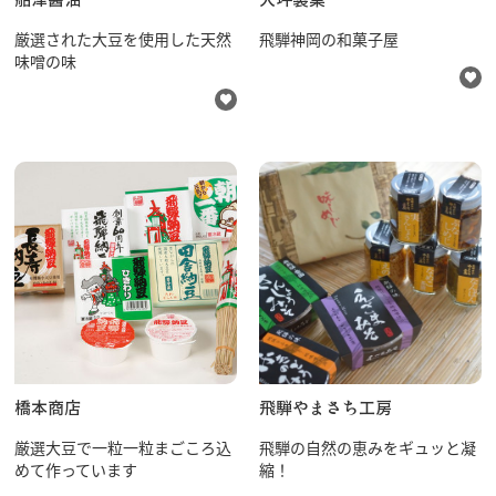
厳選された大豆を使用した天然
飛騨神岡の和菓子屋
味噌の味
橋本商店
飛騨やまさち工房
厳選大豆で一粒一粒まごころ込
飛騨の自然の恵みをギュッと凝
めて作っています
縮！