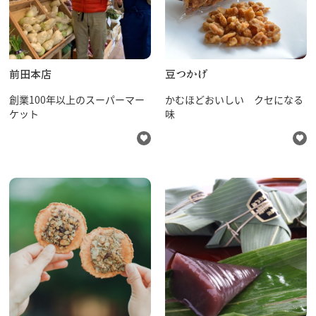
飛騨古川の駐車場
よくある質問
お知らせ
当サイトについて
協会について
前田本店
豆つかげ
パンフレット
創業100年以上のスーパーマー
かむほどおいしい クセになる
写真ダウンロード
ケット
味
関連リンク
お問い合わせ