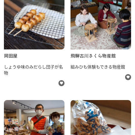
行きたいリスト
コラム
岡田屋
飛騨古川さくら物産館
モデルコース
しょうゆ味のみだらし団子が名
組みひも体験もできる物産館
スポット
物
体験
イベント
グルメ・おみやげ
宿泊予約
アクセス
飛騨市の６つの魅力
ひだじまん図鑑
交通機関・道路情報