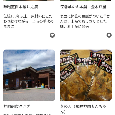
味噌煎餅本舗井之廣
笹巻羊かん本舗 金木戸屋
伝統100年以上 原材料にこだ
表面に熊笹の葉脈がついた羊か
わり続けながら 当時の手法の
んは、上品であっさりとした
ままに
味、お土産に最適
神岡朝市クラブ
きのえ（飛騨神岡とんちゃ
ん）