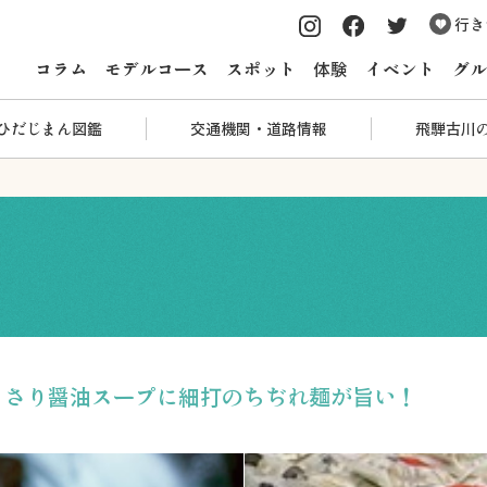
行き
コラム
モデルコース
スポット
体験
イベント
グル
ひだじまん図鑑
交通機関・道路情報
飛騨古川
っさり醤油スープに細打のちぢれ麺が旨い！