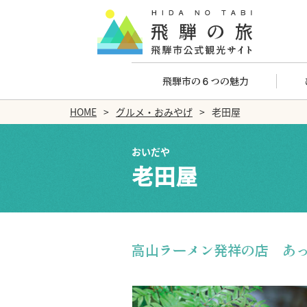
飛騨市の６つの魅力
HOME
グルメ・おみやげ
老田屋
おいだや
老田屋
高山ラーメン発祥の店 あ