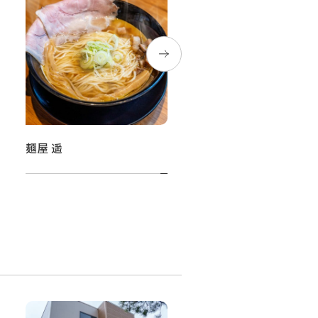
麺屋 遥
菓子ときどき