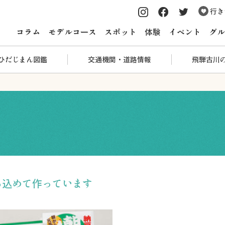
行き
コラム
モデルコース
スポット
体験
イベント
グル
ひだじまん図鑑
交通機関・道路情報
飛騨古川
ろ込めて作っています