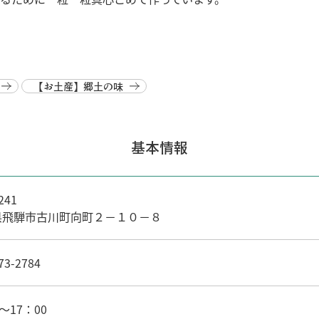
【お土産】郷土の味
基本情報
241
県飛騨市古川町向町２－１０－８
73-2784
～17：00