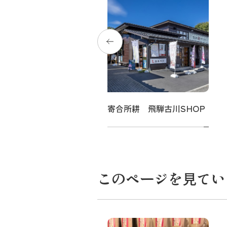
十四
寄合所耕 飛騨古川SHOP
このページを見てい