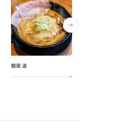
麺屋 遥
菓子ときどき