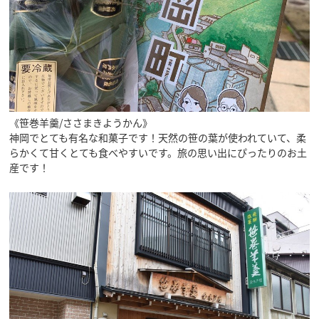
行きたいリスト
《笹巻羊羹/ささまきようかん》
コラム
神岡でとても有名な和菓子です！天然の笹の葉が使われていて、柔
モデルコース
らかくて甘くとても食べやすいです。旅の思い出にぴったりのお土
スポット
産です！
体験
イベント
グルメ・おみやげ
宿泊予約
アクセス
飛騨市の６つの魅力
ひだじまん図鑑
交通機関・道路情報