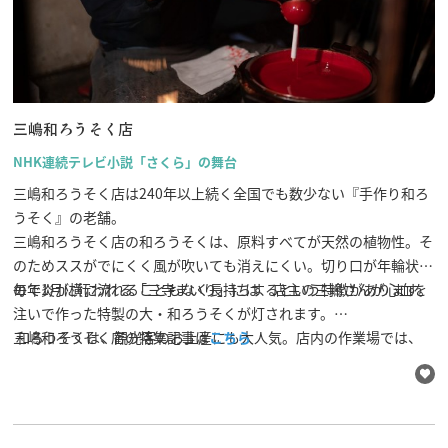
行きたいリスト
三嶋和ろうそく店
NHK連続テレビ小説「さくら」の舞台
コラム
三嶋和ろうそく店は240年以上続く全国でも数少ない『手作り和ろ
モデルコース
うそく』の老舗。
スポット
三嶋和ろうそく店の和ろうそくは、原料すべてが天然の植物性。そ
体験
のためススがでにくく風が吹いても消えにくい。切り口が年輪状な
イベント
ので炎が横に流れることもなく長持ちするという特徴があります。
毎年1月に行われる「三寺まいり」には、店主の三嶋さんが心血を
グルメ・おみやげ
注いで作った特製の大・和ろうそくが灯されます。
宿泊予約
和ろうそくは、観光客のお土産にも大人気。店内の作業場では、
三嶋和ろうそく店の特集記事は
こちら
アクセス
ご主人の説明を聞きながら和ろうそく作りの実演を見学することも
飛騨市の６つの魅力
できます。
ひだじまん図鑑
交通機関・道路情報