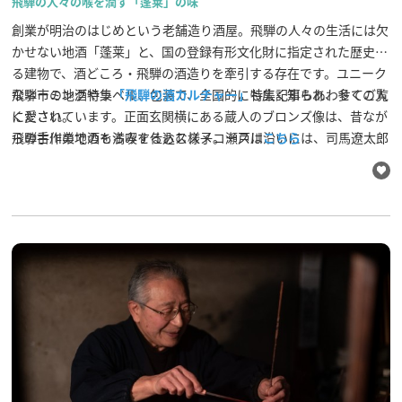
飛騨の人々の喉を潤す「蓬莱」の味
創業が明治のはじめという老舗造り酒屋。飛騨の人々の生活には欠
かせない地酒「蓬莱」と、国の登録有形文化財に指定された歴史あ
る建物で、酒どころ・飛騨の酒造りを牽引する存在です。ユニーク
なネーミングやラベル、包装で、全国的にも広く知られ、多くの人
飛騨市の地酒特集
「飛騨の酒カルチャー」
特集記事もあわせてご覧
に愛されています。正面玄関横にある蔵人のブロンズ像は、昔なが
ください。
らの手作業でのもろみを仕込む様子。瀬戸川沿いには、司馬遼太郎
飛騨古川の地酒を満喫するおススメコースは
こちら
氏の唄の石碑が飾られています。