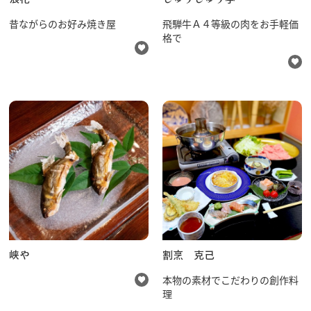
昔ながらのお好み焼き屋
飛騨牛Ａ４等級の肉をお手軽価
格で
峡や
割烹 克己
本物の素材でこだわりの創作料
理