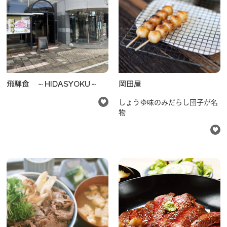
行きたいリスト
飛騨食 ～HIDASYOKU～
岡田屋
コラム
しょうゆ味のみだらし団子が名
モデルコース
物
スポット
体験
イベント
グルメ・おみやげ
宿泊予約
アクセス
飛騨市の６つの魅力
ひだじまん図鑑
交通機関・道路情報