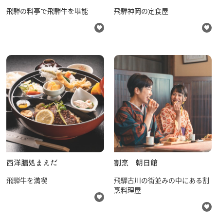
飛騨の料亭で飛騨牛を堪能
飛騨神岡の定食屋
西洋膳処まえだ
割烹 朝日館
飛騨牛を満喫
飛騨古川の街並みの中にある割
烹料理屋