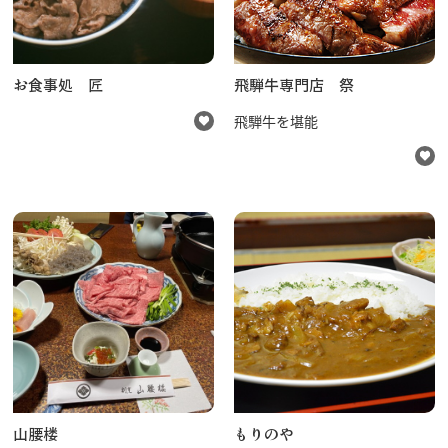
飛騨古川の駐車場
よくある質問
お知らせ
当サイトについて
お食事処 匠
飛騨牛専門店 祭
協会について
パンフレット
飛騨牛を堪能
写真ダウンロード
関連リンク
お問い合わせ
山腰楼
もりのや