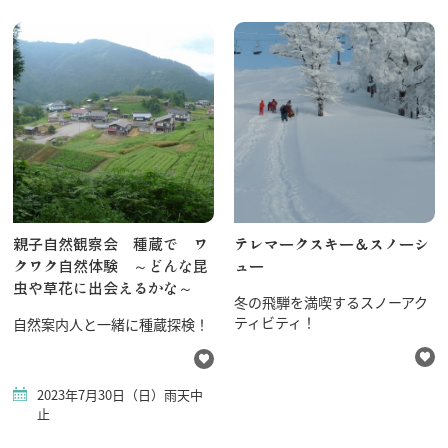
行きたいリスト
コラム
モデルコース
スポット
親子自然観察会 種蔵で ワ
テレマークスキー＆スノーシ
体験
クワク自然体験 ～どんな昆
ュー
イベント
虫や草花に出会えるかな～
冬の飛騨を満喫するスノーアク
グルメ・おみやげ
ティビティ！
自然案内人と一緒に種蔵探検！
宿泊予約
アクセス
飛騨市の６つの魅力
2023年7月30日（日）雨天中
ひだじまん図鑑
止
交通機関・道路情報