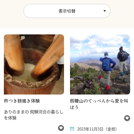
表示切替
杵つき餅搗き体験
籾糠山のてっぺんから愛を叫
ぼう
ありのままの 飛騨河合の暮らし
を体験
2023年11月3日（金祝）