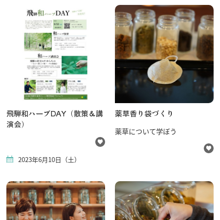
飛騨古川の駐車場
よくある質問
お知らせ
当サイトについて
協会について
パンフレット
写真ダウンロード
関連リンク
お問い合わせ
飛騨和ハーブDAY（散策＆講
薬草香り袋づくり
演会）
薬草について学ぼう
2023年6月10日（土）