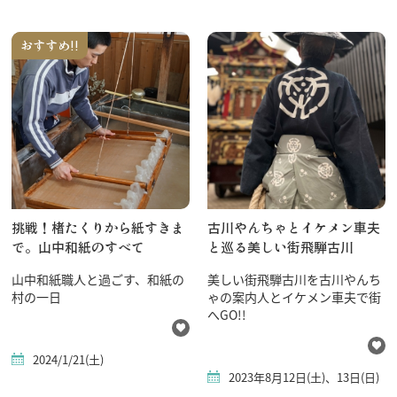
おすすめ!!
挑戦！楮たくりから紙すきま
古川やんちゃとイケメン車夫
で。山中和紙のすべて
と巡る美しい街飛騨古川
山中和紙職人と過ごす、和紙の
美しい街飛騨古川を古川やんち
村の一日
ゃの案内人とイケメン車夫で街
へGO!!
2024/1/21(土)
2023年8月12日(土)、13日(日)