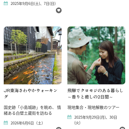
2025年9月6日(土)、7日(日)
JR東海さわやかウォーキン
飛騨でクロモジのある暮らし
グ
～香りと癒しの2日間～
国史跡「小島城跡」を眺め、 情
現地集合・現地解散のツアー
緒ある白壁土蔵街を訪ねる
2025年9月29日(月)、30日
(火)
2026年6月6日（土）