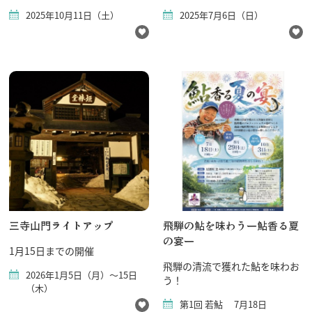
2025年10月11日（土）
2025年7月6日（日）
三寺山門ライトアップ
飛騨の鮎を味わうー鮎香る夏
の宴ー
1月15日までの開催
飛騨の清流で獲れた鮎を味わお
2026年1月5日（月）～15日
う！
（木）
第1回 若鮎 7月18日