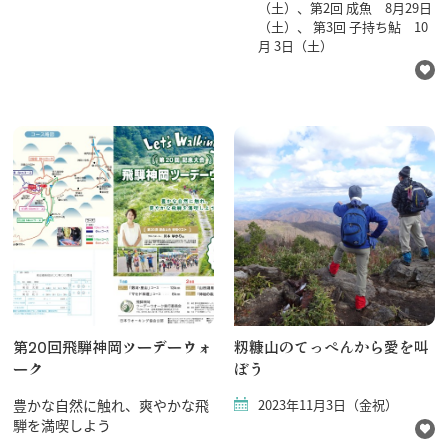
（土）、第2回 成魚 8月29日
（土）、 第3回 子持ち鮎 10
月 3日（土）
第20回飛騨神岡ツーデーウォ
籾糠山のてっぺんから愛を叫
ーク
ぼう
豊かな自然に触れ、爽やかな飛
2023年11月3日（金祝）
騨を満喫しよう