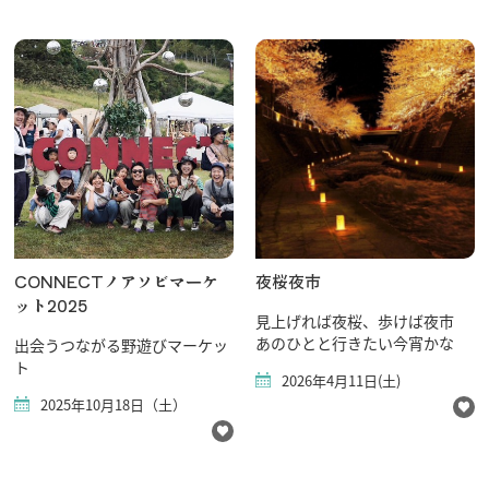
行きたいリスト
コラム
モデルコース
スポット
体験
CONNECTノアソビマーケ
夜桜夜市
イベント
ット2025
見上げれば夜桜、歩けば夜市
グルメ・おみやげ
あのひとと行きたい今宵かな
出会うつながる野遊びマーケッ
宿泊予約
ト
2026年4月11日(土)
アクセス
2025年10月18日（土）
飛騨市の６つの魅力
ひだじまん図鑑
交通機関・道路情報