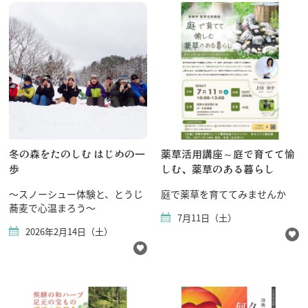
飛騨古川の駐車場
よくある質問
お知らせ
当サイトについて
協会について
パンフレット
写真ダウンロード
関連リンク
お問い合わせ
冬の森をたのしむ はじめの一
薬草活用講座～庭で育てて愉
歩
しむ、薬草のある暮らし
～スノーシュー体験と、とうじ
庭で薬草を育ててみませんか
蕎麦で心温まろう～
7月11日（土）
2026年2月14日（土）