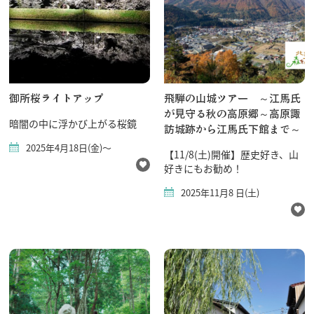
御所桜ライトアップ
飛騨の山城ツアー ～江馬氏
が見守る秋の高原郷～高原諏
暗闇の中に浮かび上がる桜鏡
訪城跡から江馬氏下館まで～
2025年4月18日(金)～
【11/8(土)開催】歴史好き、山
好きにもお勧め！
2025年11月8 日(土)