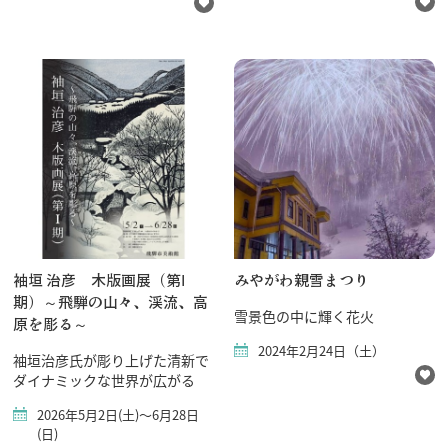
袖垣 治彦 木版画展（第Ⅰ
みやがわ親雪まつり
期）～飛騨の山々、渓流、高
雪景色の中に輝く花火
原を彫る～
2024年2月24日（土）
袖垣治彦氏が彫り上げた清新で
ダイナミックな世界が広がる
2026年5月2日(土)～6月28日
(日)