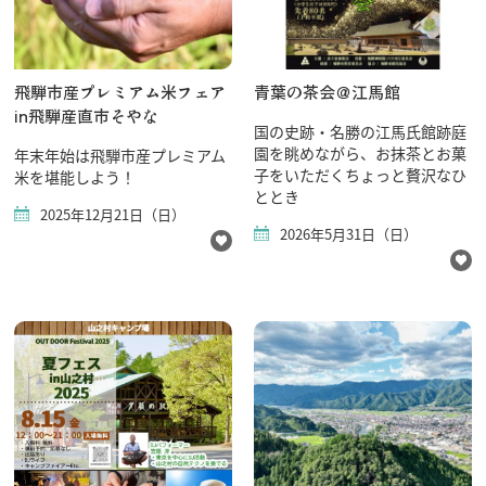
飛騨市産プレミアム米フェア
青葉の茶会＠江馬館
in飛騨産直市そやな
国の史跡・名勝の江馬氏館跡庭
園を眺めながら、お抹茶とお菓
年末年始は飛騨市産プレミアム
子をいただくちょっと贅沢なひ
米を堪能しよう！
ととき​
2025年12月21日（日）
2026年5月31日（日）