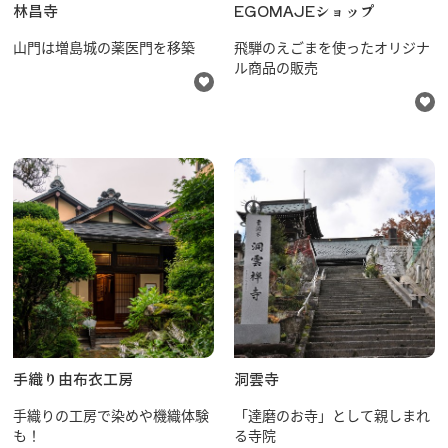
林昌寺
EGOMAJEショップ
山門は増島城の薬医門を移築
飛騨のえごまを使ったオリジナ
ル商品の販売
手織り由布衣工房
洞雲寺
手織りの工房で染めや機織体験
「達磨のお寺」として親しまれ
も！
る寺院