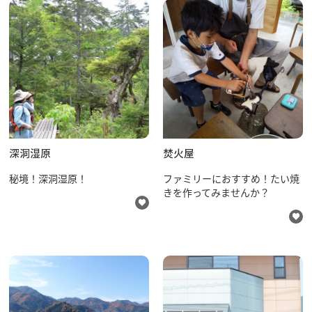
行きたいリスト
コラム
モデルコース
深洞湿原
焚火屋
スポット
体験
秘境！深洞湿原！
ファミリーにおすすめ！たい焼
きを作ってみませんか？
イベント
グルメ・おみやげ
宿泊予約
アクセス
飛騨市の６つの魅力
ひだじまん図鑑
交通機関・道路情報