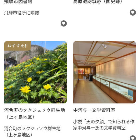
飛騨市図書館
高原諏訪城跡（国史跡）
飛騨市役所に隣接
おすすめ!!
河合町のフクジュソウ群生地
中河与一文学資料室
（上ヶ島地区）
小説「天の夕顔」で知られる作
家中河与一氏の文学資料室
河合町のフクジュソウ群生地
（上ヶ島地区）