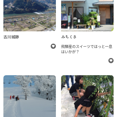
飛騨古川の駐車場
よくある質問
お知らせ
当サイトについて
協会について
パンフレット
古川城跡
みちくさ
写真ダウンロード
関連リンク
飛騨産のスイーツでほっと一息
お問い合わせ
はいかが？