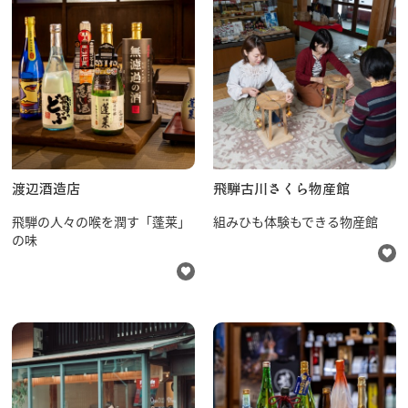
行きたいリスト
コラム
渡辺酒造店
飛騨古川さくら物産館
モデルコース
スポット
飛騨の人々の喉を潤す「蓬莱」
組みひも体験もできる物産館
体験
の味
イベント
グルメ・おみやげ
宿泊予約
アクセス
飛騨市の６つの魅力
ひだじまん図鑑
交通機関・道路情報