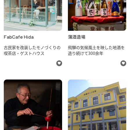
飛騨古川の駐車場
よくある質問
お知らせ
当サイトについて
協会について
パンフレット
FabCafe Hida
蒲酒造場
写真ダウンロード
古民家を改装したモノづくりの
飛騨の気候風土を映した地酒を
関連リンク
喫茶店・ゲストハウス
造り続けて300余年
お問い合わせ