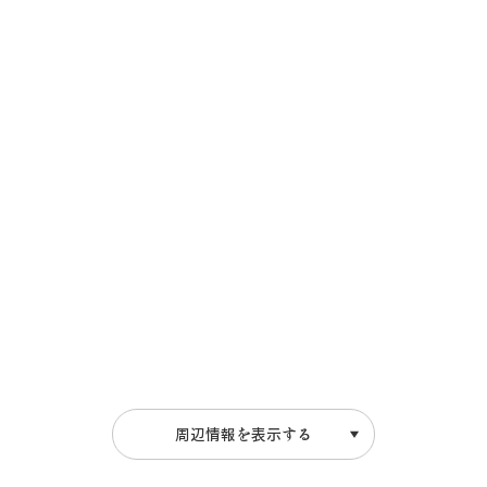
行きたいリスト
コラム
モデルコース
スポット
体験
イベント
グルメ・おみやげ
宿泊予約
アクセス
飛騨市の６つの魅力
ひだじまん図鑑
周辺情報を表示する
交通機関・道路情報