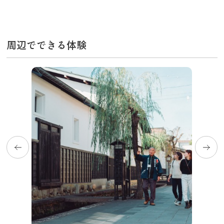
飛騨古川の駐車場
よくある質問
お知らせ
当サイトについて
周辺でできる体験
協会について
パンフレット
写真ダウンロード
関連リンク
お問い合わせ