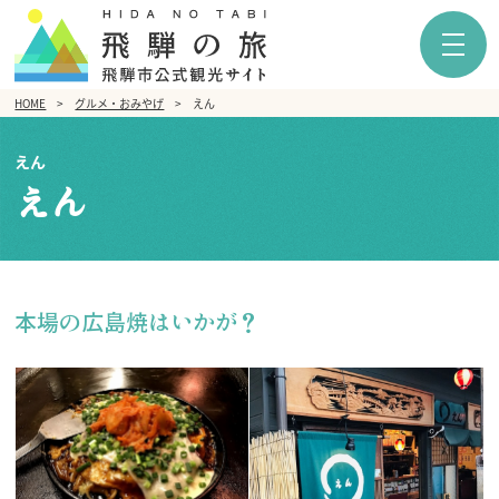
HOME
グルメ・おみやげ
えん
えん
えん
本場の広島焼はいかが？