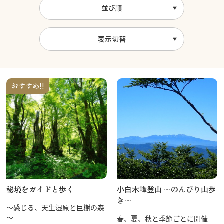
並び順
表示切替
おすすめ!!
秘境をガイドと歩く
小白木峰登山 〜のんびり山歩
き〜
～感じる、天生湿原と巨樹の森
～
春、夏、秋と季節ごとに開催