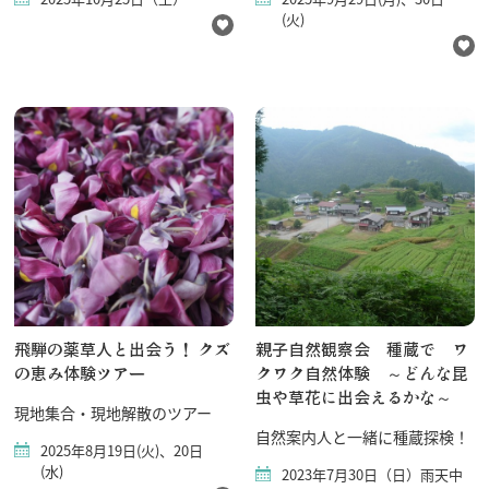
(火)
飛騨の薬草人と出会う！ クズ
親子自然観察会 種蔵で ワ
の恵み体験ツアー
クワク自然体験 ～どんな昆
虫や草花に出会えるかな～
現地集合・現地解散のツアー
自然案内人と一緒に種蔵探検！
2025年8月19日(火)、20日
(水)
2023年7月30日（日）雨天中