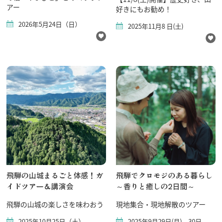
飛騨古川の駐車場
アー
好きにもお勧め！
よくある質問
お知らせ
2026年5月24日（日）
2025年11月8 日(土)
当サイトについて
協会について
パンフレット
写真ダウンロード
関連リンク
お問い合わせ
飛騨の山城まるごと体感！ガ
飛騨でクロモジのある暮らし
イドツアー＆講演会
～香りと癒しの2日間～
飛騨の山城の楽しさを味わおう
現地集合・現地解散のツアー
2025年10月25日（土）
2025年9月29日(月)、30日