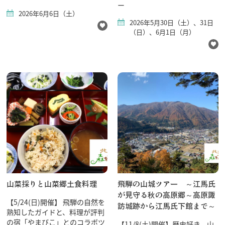
ー
2026年6月6日（土）
2026年5月30日（土）、31日
（日）、6月1日（月）
行きたいリスト
コラム
モデルコース
スポット
体験
イベント
グルメ・おみやげ
宿泊予約
アクセス
山菜採りと山菜郷土食料理
飛騨の山城ツアー ～江馬氏
飛騨市の６つの魅力
が見守る秋の高原郷～高原諏
ひだじまん図鑑
【5/24(日)開催】 飛騨の自然を
訪城跡から江馬氏下館まで～
熟知したガイドと、料理が評判
交通機関・道路情報
の宿「やまびこ」とのコラボツ
【11/8(土)開催】歴史好き、山