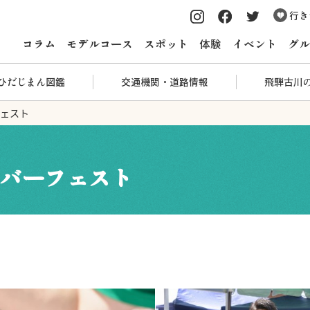
行き
コラム
モデルコース
スポット
体験
イベント
グル
ひだじまん図鑑
交通機関・道路情報
飛騨古川
フェスト
バーフェスト
！