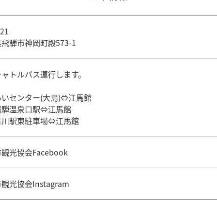
21
飛騨市神岡町殿573-1
シャトルバス運行します。
いセンター(大島)⇔江馬館
飛騨温泉口駅⇔江馬館
古川駅東駐車場⇔江馬館
観光協会Facebook
観光協会Instagram