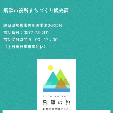
飛騨古川の駐車場
よくある質問
飛騨市役所まちづくり観光課
お知らせ
当サイトについて
協会について
岐阜県飛騨市古川町本町2番22号
パンフレット
電話番号：
0577-73-2111
写真ダウンロード
電話受付時間 9：00～17：00
関連リンク
（土日祝日年末年始休）
お問い合わせ