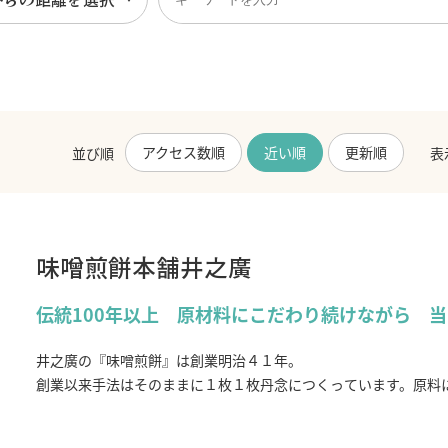
アクセス数順
近い順
更新順
並び順
表
味噌煎餅本舗井之廣
伝統100年以上 原材料にこだわり続けながら 
井之廣の『味噌煎餅』は創業明治４１年。
創業以来手法はそのままに１枚１枚丹念につくっています。原料
んだものが使われています。
ぱりぱりと心地よい音をたてながら口の中で割れる煎餅はその土