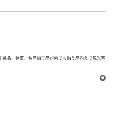
工芸品、銘菓、名産加工品が何でも揃う品揃えで観光客
るのがオススメ！サクサクのもなかと冷たいアイスの相
。
ぜひお立ち寄りください。