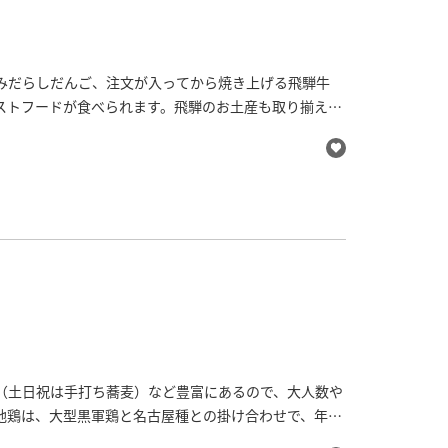
みだらしだんご、注文が入ってから焼き上げる飛騨牛
ストフードが食べられます。飛騨のお土産も取り揃えて
いかが。
（土日祝は手打ち蕎麦）など豊富にあるので、大人数や
地鶏は、大型黒軍鶏と名古屋種との掛け合わせで、年間
最高です。