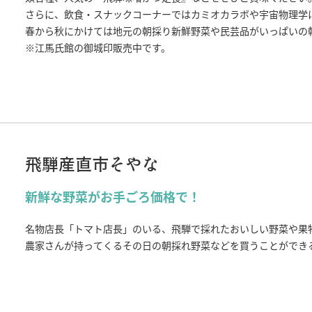
さらに、飲食・スナックコーナーではカミオカラボや宇宙物理学
春から秋にかけては地元の朝採り新鮮野菜や民芸品がいっぱいの
※江馬氏館の御城印販売中です。
飛騨産直市そやな
新鮮な野菜がお手ごろ価格で！
名物店長「トマト店長」のいる、飛騨で採れたおいしい野菜や果
農家さんが持ってくるその日の朝採れ野菜などを買うことができ
よ。
高品質の農作物はもちろん、B級品のまとめ買いができることも
季節によって旬の新鮮な食材をGETしにぜひお立ち寄りください