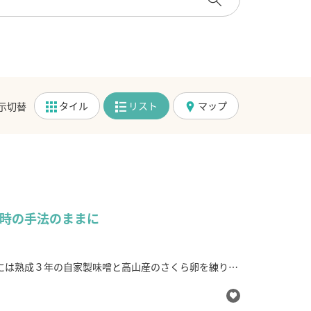
タイル
リスト
マップ
示切替
当時の手法のままに
には熟成３年の自家製味噌と高山産のさくら卵を練りこ
地土地の風土を偲ばせる優しさがありますが、味噌煎餅