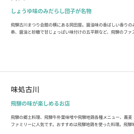
しょうゆ味のみだらし団子が名物
飛騨古川まつり会館の横にある岡田屋。醤油味の香ばしい香りの
串、醤油と砂糖で甘じょっぱい味付けの五平餅など、飛騨のファ
いますので、飛騨古川散策の一休み、お土産探しに訪れてみては
味処古川
飛騨の味が楽しめるお店
飛騨の郷土料理、飛騨牛朴葉味噌や飛騨地鶏各種メニュー、蕎麦
ファミリーに人気です。おすすめは飛騨地鶏を使った料理。飛騨
出荷数も少ない希少な地鶏です。しっかりとした肉の歯ごたえが