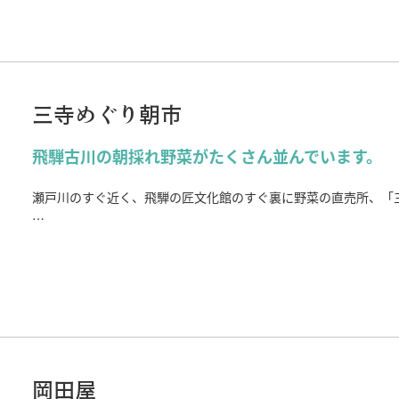
には飛騨の「焼き味噌」に代表される食文化が息づいています。
三寺めぐり朝市
飛騨古川の朝採れ野菜がたくさん並んでいます。
瀬戸川のすぐ近く、飛騨の匠文化館のすぐ裏に野菜の直売所、「
おいしい空気、おいしい水で愛情をこめて育てられたその日採れ
買うことができない、この地方ならではの野菜も並びます。飛騨
岡田屋