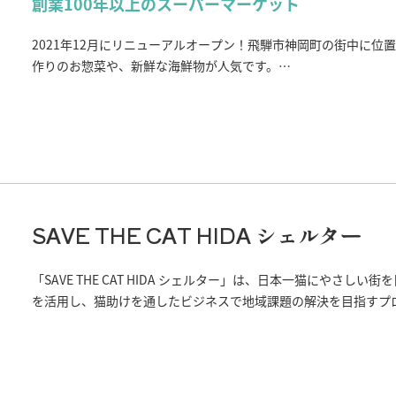
創業100年以上のスーパーマーケット
2021年12月にリニューアルオープン！飛騨市神岡町の街中に
作りのお惣菜や、新鮮な海鮮物が人気です。
自家製のフルーツサンド（水曜日、土曜日限定）やオリーブオイ
メです。
あぶらえ（えごま）や山椒を使った前田本店手作りの無添加自家製
のお野菜や国際コンクールで９年連続金賞を受賞したみつわ農園
っています。
その日のお買い得情報は、公式インスタグラムのストーリーをチ
SAVE THE CAT HIDA シェルター
「SAVE THE CAT HIDA シェルター」は、日本一猫にやさ
を活用し、猫助けを通したビジネスで地域課題の解決を目指すプロジェク
です。
500円以上の任意の寄付で、保護猫シェルターに入り保護猫との
ショップも併設されており、飛騨市内の事業者とコラボし、限定