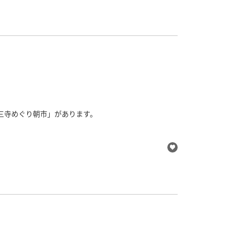
三寺めぐり朝市」があります。
たての野菜をゲットすることができます。スーパーでは
古川に来たら一度立ち寄ってみてください。