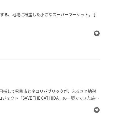
位置する、地域に根差した小さなスーパーマーケット。手
ルを入れて煮込むだけの自家製アヒージョなどもおスス
味噌をはじめとして、標高1，000mの神岡町山之村産
のお米などなど、地元の美味しいものをたくさん取り扱
ェック！
しい街を目指して飛騨市とネコリパブリックが、ふるさと納税
ト「SAVE THE CAT HIDA」の一環でできた施設
ふれあいが可能です。※要予約
猫パッケージの飛騨の名産品等の販売も行っています。