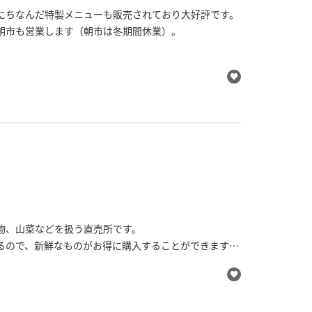
にちなんだ特製メニューも販売されており大好評です。
朝市も営業します（朝市は冬期間休業）。
物、山菜などを扱う直売所です。
るので、新鮮なものがお得に購入することができます
あります。民芸品やお土産物の販売もあります。
。