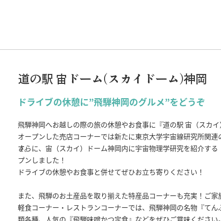
道の駅 宙ドーム(スカイドーム)神岡
ドライブの休憩に”飛騨神岡のグルメ”をどうぞ
飛騨神岡へお越しの際の旅の休憩やお食事に『道の駅 宙（スカイ）
オープンした売店コーナーでは新たに東京大学宇宙線研究所関連
す。
さらに、宙（スカイ）ドーム神岡内に宇宙物理学研究を紹介する
プンしました！
ドライブの休憩やお食事と併せてぜひお立ち寄りください！
また、飛騨のお土産品を取り揃えた特産品コーナーも充実！ご家
軽食コーナー・レストランコーナーでは、飛騨神岡の名物『てん
類各種、人気の『飛騨味噌かつ定食』などをぜひご賞味ください