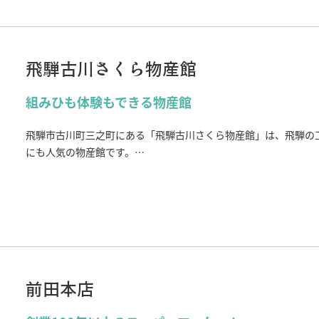
飛騨古川さくら物産館
組みひも体験もできる物産館
飛騨市古川町三之町にある「飛騨古川さくら物産館」は、飛騨の
にも人気の物産館です。
おすすめは、牧成舎のもなかアイス。オーブンで軽く焼いて食べ
性は抜群です。
甘さ控えめで大きいサイズでもペロリと食べられちゃいます。
また、組みひも体験をはじめ、様々な体験をすることができます
お土産を選んだり、体験をしたりと、飛騨古川の観光の際には、
前田本店