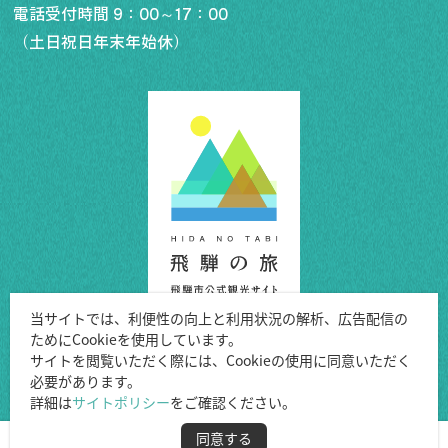
電話受付時間 9：00～17：00
（土日祝日年末年始休）
行きたいリスト
コラム
モデルコース
スポット
体験
イベント
グルメ・おみやげ
当サイトでは、利便性の向上と利用状況の解析、広告配信の
宿泊予約
ためにCookieを使用しています。
アクセス
Copyright ©Hida City.
サイトを閲覧いただく際には、Cookieの使用に同意いただく
飛騨市の６つの魅力
必要があります。
All Rights Reserved.
ひだじまん図鑑
詳細は
サイトポリシー
をご確認ください。
交通機関・道路情報
同意する