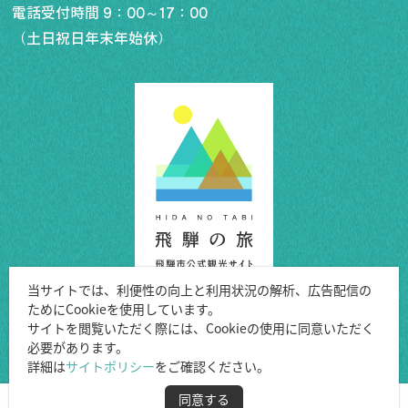
電話受付時間 9：00～17：00
（土日祝日年末年始休）
行きたいリスト
コラム
モデルコース
スポット
体験
イベント
グルメ・おみやげ
当サイトでは、利便性の向上と利用状況の解析、広告配信の
宿泊予約
ためにCookieを使用しています。
アクセス
Copyright ©Hida City.
サイトを閲覧いただく際には、Cookieの使用に同意いただく
飛騨市の６つの魅力
必要があります。
All Rights Reserved.
ひだじまん図鑑
詳細は
サイトポリシー
をご確認ください。
交通機関・道路情報
同意する