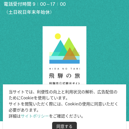
電話受付時間 9：00～17：00
（土日祝日年末年始休）
行きたいリスト
コラム
モデルコース
スポット
体験
イベント
グルメ・おみやげ
当サイトでは、利便性の向上と利用状況の解析、広告配信の
宿泊予約
ためにCookieを使用しています。
アクセス
Copyright ©Hida City.
サイトを閲覧いただく際には、Cookieの使用に同意いただく
飛騨市の６つの魅力
必要があります。
All Rights Reserved.
ひだじまん図鑑
詳細は
サイトポリシー
をご確認ください。
交通機関・道路情報
同意する