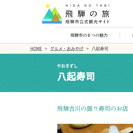
飛騨市の６つの魅力
HOME
グルメ・おみやげ
八起寿司
やおきずし
八起寿司
飛騨古川の握り寿司のお店