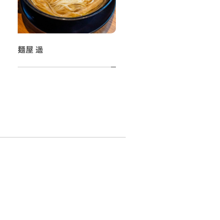
麺屋 遥
菓子ときどき