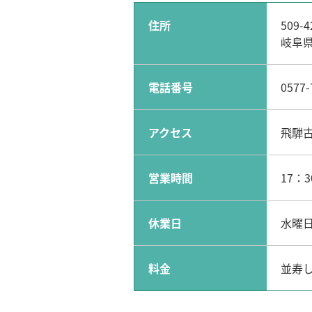
住所
509-4
岐阜県
電話番号
0577-
アクセス
飛騨
営業時間
17：3
休業日
水曜
料金
並寿し