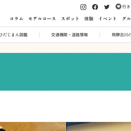
行き
コラム
モデルコース
スポット
体験
イベント
グル
ひだじまん図鑑
交通機関・道路情報
飛騨古川