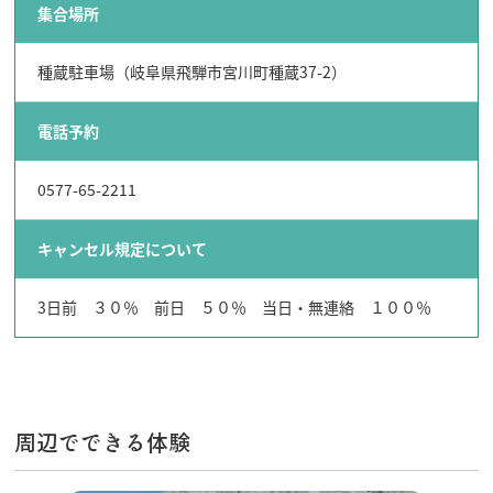
飛騨古川の駐車場
集合場所
よくある質問
お知らせ
種蔵駐車場（岐阜県飛騨市宮川町種蔵37-2）
当サイトについて
協会について
パンフレット
電話予約
写真ダウンロード
関連リンク
0577-65-2211
お問い合わせ
キャンセル規定について
3日前 ３０％ 前日 ５０％ 当日・無連絡 １００％
周辺でできる体験