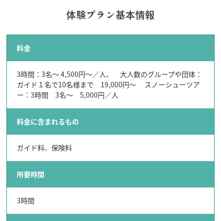
体験プラン基本情報
料金
行きたいリスト
3時間：3名～ 4,500円～／人、 大人数のグループや団体：
ガイド１名で10名様まで 19,000円～ スノーシューツア
コラム
ー：3時間 3名～ 5,000円／人
モデルコース
スポット
料金に含まれるもの
体験
イベント
ガイド料、保険料
グルメ・おみやげ
宿泊予約
アクセス
所要時間
飛騨市の６つの魅力
ひだじまん図鑑
3時間
交通機関・道路情報