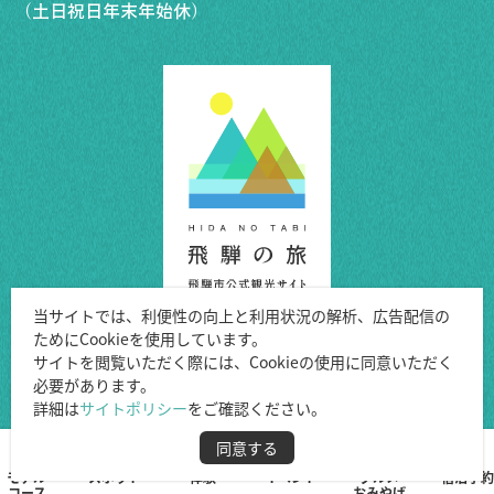
（土日祝日年末年始休）
当サイトでは、利便性の向上と利用状況の解析、広告配信の
ためにCookieを使用しています。
Copyright ©Hida City.
サイトを閲覧いただく際には、Cookieの使用に同意いただく
必要があります。
All Rights Reserved.
詳細は
サイトポリシー
をご確認ください。
同意する
モデル
スポット
体験
イベント
グルメ
宿泊予約
コース
おみやげ