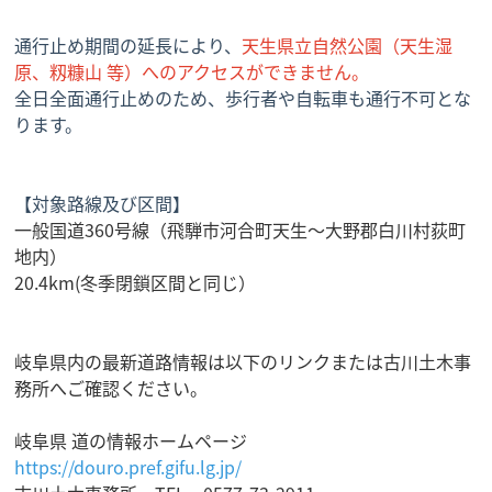
通行止め期間の延長により、
天生県立自然公園（天生湿
原、籾糠山 等）へのアクセスができません。
全日全面通行止めのため、歩行者や自転車も通行不可とな
ります。
【対象路線及び区間】
一般国道360号線（飛騨市河合町天生～大野郡白川村荻町
地内）
20.4km(冬季閉鎖区間と同じ）
岐阜県内の最新道路情報は以下のリンクまたは古川土木事
務所へご確認ください。
岐阜県 道の情報ホームページ
https://douro.pref.gifu.lg.jp/