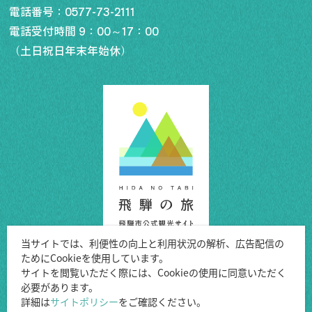
電話番号：
0577-73-2111
電話受付時間 9：00～17：00
（土日祝日年末年始休）
行きたいリスト
コラム
モデルコース
スポット
体験
イベント
グルメ・おみやげ
宿泊予約
当サイトでは、利便性の向上と利用状況の解析、広告配信の
アクセス
ためにCookieを使用しています。
飛騨市の６つの魅力
Copyright ©Hida City.
サイトを閲覧いただく際には、Cookieの使用に同意いただく
ひだじまん図鑑
必要があります。
All Rights Reserved.
交通機関・道路情報
詳細は
サイトポリシー
をご確認ください。