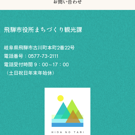
お問い合わせ
飛騨市役所まちづくり観光課
行きたいリスト
岐阜県飛騨市古川町本町2番22号
コラム
電話番号：
0577-73-2111
モデルコース
電話受付時間 9：00～17：00
スポット
（土日祝日年末年始休）
体験
イベント
グルメ・おみやげ
宿泊予約
アクセス
飛騨市の６つの魅力
ひだじまん図鑑
交通機関・道路情報