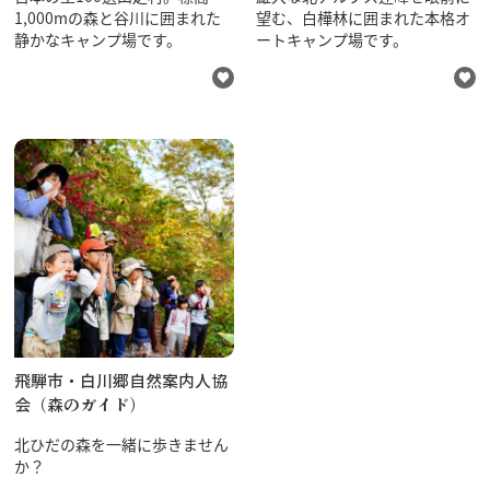
1,000mの森と谷川に囲まれた
望む、白樺林に囲まれた本格オ
静かなキャンプ場です。
ートキャンプ場です。
行きたいリスト
コラム
モデルコース
スポット
体験
イベント
グルメ・おみやげ
宿泊予約
飛騨市・白川郷自然案内人協
アクセス
会（森のガイド）
飛騨市の６つの魅力
ひだじまん図鑑
北ひだの森を一緒に歩きません
交通機関・道路情報
か？