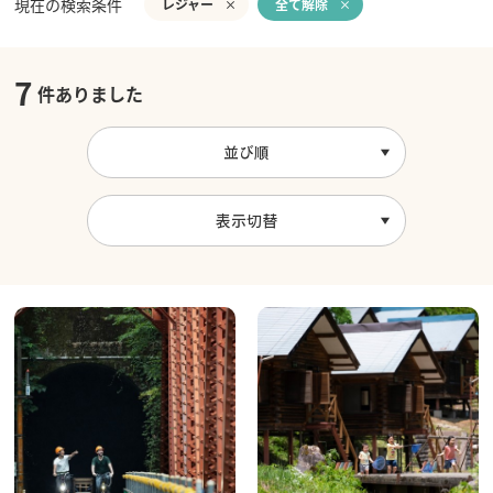
現在の検索条件
レジャー
全て解除
7
件ありました
並び順
表示切替