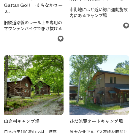
Gattan Go!! -まちなかコー
市街地にほど近い総合運動施設
ス-
内にあるキャンプ場
旧鉄道路線のレール上を専用の
マウンテンバイクで駆け抜ける
山之村キャンプ場
ひだ流葉オートキャンプ場
日本の里100選山之村。標高
雄大な北アルプス連峰を眼前に