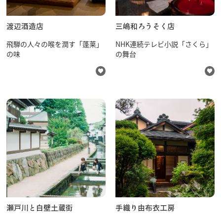
渡辺酒造店
三嶋和ろうそく店
飛騨の人々の喉を潤す「蓬莱」
NHK連続テレビ小説「さくら」
の味
の舞台
瀬戸川と白壁土蔵街
手織り由布衣工房