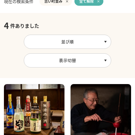
現在の検索条件
古い町並み
全て解除
4
件ありました
並び順
表示切替