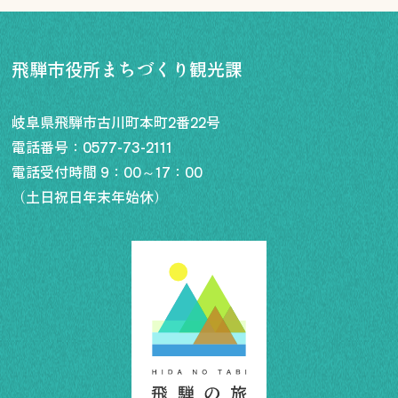
飛騨市役所まちづくり観光課
行きたいリスト
岐阜県飛騨市古川町本町2番22号
電話番号：
0577-73-2111
コラム
電話受付時間 9：00～17：00
モデルコース
（土日祝日年末年始休）
スポット
体験
イベント
グルメ・おみやげ
宿泊予約
アクセス
飛騨市の６つの魅力
ひだじまん図鑑
交通機関・道路情報