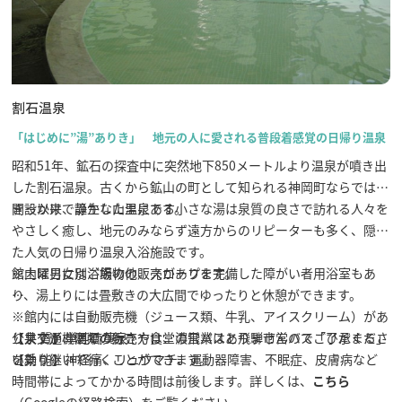
割石温泉
「はじめに”湯”ありき」 地元の人に愛される普段着感覚の日帰り温泉
昭和51年、鉱石の探査中に突然地下850メートルより温泉が噴き出
した割石温泉。古くから鉱山の町として知られる神岡町ならではの
きっかけで誕生した温泉です。
開設以来、静かな山里にある小さな湯は泉質の良さで訪れる人々を
やさしく癒し、地元のみならず遠方からのリピーターも多く、隠れ
た人気の日帰り温泉入浴施設です。
館内は男女別浴場の他、スロープを完備した障がい者用浴室もあ
※土曜日にはご飯物の販売があります。
り、湯上りには畳敷きの大広間でゆったりと休憩ができます。
※館内には自動販売機（ジュース類、牛乳、アイスクリーム）があ
りますが、酒類の販売や食堂の営業はありませんのでご了承くださ
【泉 質】単純硫黄泉
公共交通機関での行き方は、濃飛バスと飛騨市営バス「ひだまる」
い。
【効 能】神経痛、リュウマチ、運動器障害、不眠症、皮膚病など
を乗り継いで行くことができます。
時間帯によってかかる時間は前後します。詳しくは、
こちら
（Googleの経路検索）をご覧ください。