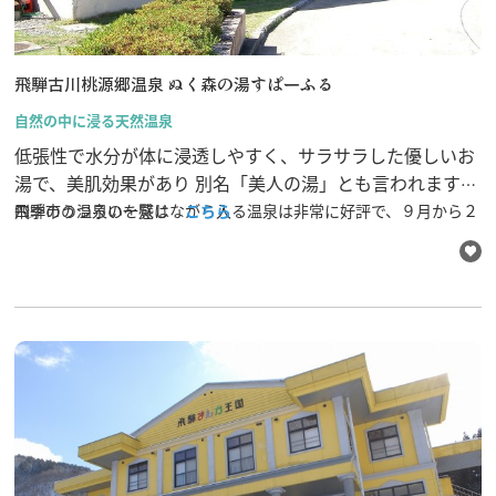
飛騨古川桃源郷温泉 ぬく森の湯すぱーふる
行きたいリスト
自然の中に浸る天然温泉
低張性で水分が体に浸透しやすく、サラサラした優しいお
湯で、美肌効果があり 別名「美人の湯」とも言われます。
コラム
四季のうつろいを感じながら入る温泉は非常に好評で、９月から２
飛騨市の温泉の一覧は
こちら
モデルコース
月の第４日曜日には人気のりんご湯も登場。数百個のりんごが湯船
スポット
に浮び、甘酸っぱいりんごの香りに包まれる一味違ったバスタイム
体験
を楽しむことができます。温泉を満喫したあとは、リラクゼーショ
イベント
ン、大広間でゆ～ったりして頂ける憩いの場です。
グルメ・おみやげ
宿泊予約
アクセス
飛騨市の６つの魅力
ひだじまん図鑑
交通機関・道路情報