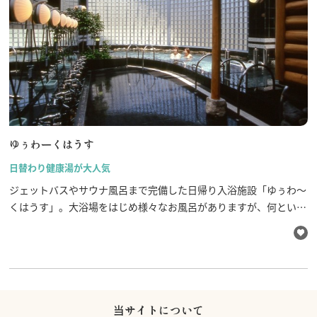
ゆぅわーくはうす
日替わり健康湯が大人気
ジェットバスやサウナ風呂まで完備した日帰り入浴施設「ゆぅわ～
くはうす」。大浴場をはじめ様々なお風呂がありますが、何といっ
ても人気なのは、河合町内で採れた山椒・よもぎ・ドクダミなどを
日替わりで楽しめる健康湯です。天然温泉ではありませんが、石灰
質が多く含まれている地下水を沸かしていることから、ちょっと浸
かれば体はポッカポカ！サラッと気持ちの良い湯上りタイムを味わ
うことが出来ます。
当サイトについて