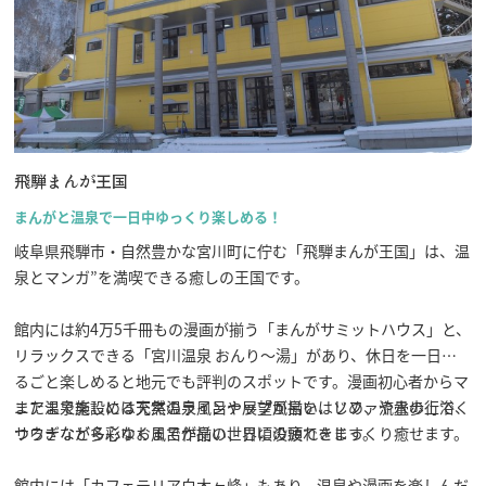
飛騨古川の駐車場
よくある質問
お知らせ
当サイトについて
協会について
パンフレット
写真ダウンロード
飛騨まんが王国
関連リンク
お問い合わせ
まんがと温泉で一日中ゆっくり楽しめる！
岐阜県飛騨市・自然豊かな宮川町に佇む「飛騨まんが王国」は、温
泉とマンガ”を満喫できる癒しの王国です。
館内には約4万5千冊もの漫画が揃う「まんがサミットハウス」と、
リラックスできる「宮川温泉 おんり～湯」があり、休日を一日ま
るごと楽しめると地元でも評判のスポットです。漫画初心者からマ
ニアまで楽しめる充実のラインナップが揃い、ソファや畳の上でく
また温泉施設には天然温泉風呂や展望風呂をはじめ、流水歩行浴、
つろぎながら心ゆくまで作品の世界に没頭できます。
サウナなど多彩なお風呂が揃い、日頃の疲れをじっくり癒せます。
館内には「カフェテリア白木ヶ峰」もあり、温泉や漫画を楽しんだ