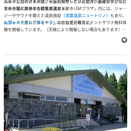
ＳＡＪ公認のスキースクールも開校しているので、基礎を学びたい
山荘やくつろげる旅館、家庭的なサービスに定評があるロッジなど
というビギナーの方にもオススメ。
からお気に入りの一軒をお選びください。
スキー場に隣接する流葉交流センター「Ｍプラザ」内には、ジャグ
ジーやサウナを備えた温泉施設
（流葉温泉ニュートリノ）
もあり、
レジャーで疲れた体をやさしく癒してくれます。
山頂レストラン「カミーン」
は、毎週日曜日にテントサウナ無料体
験を開催しています。（天候により開催しない場合もあります）ま
た、飛騨市神岡町山之村で作られている伝統食品の寒干し大根づく
りも行われており、レストランでも召し上がることもできます。