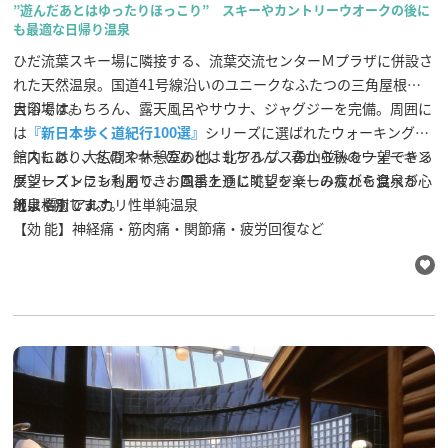
”遊んだあとはゆったりほっこり” スキーやカントリーウオークの後に
も最適な日帰り温泉
ひだ流葉スキー場に隣接する、流葉交流センターＭプラザに併設さ
れた天然温泉。国道41号線沿いのユニークなふたつの三角屋根が
目印です。
大浴場はもちろん、露天風呂やサウナ、ジャグジーを完備。周囲に
は
『新日本歩く道紀行100選』
シリーズに選ばれたウォーキングコ
ースもあり、冬のスキーのあとはもちろん、春から秋のウォーキン
館内には、大広間や休憩室の他、北アルプスの山並みを一望できる
グシーズンにも利用でき、四季を通じてレジャーの疲れを温泉が心
展望レストランもあり、お風呂上りに眺望を楽しみながら食べるご
地よく癒します。
飯は格別です。
【泉 質】アルカリ性単純温泉
【効 能】神経痛・筋肉痛・関節痛・疲労回復など
☆旧神岡鉄道のレール上をマウンテンバイクで走る
レールマウンテ
ンバイクGattan Go!!「渓谷コース」
まで車で約20分、「
まちなか
コース
」まで車で約15分の好立地ですので、汗を流すのに最適で
す！（レールマウンテンバイクは水曜日が定休日のため温泉と定休
日が異なりますので、ご利用の際はお気をつけください）。