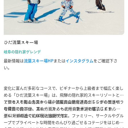
ひだ流葉スキー場
岐阜の隠れ家ゲレンデ
最新情報は
流葉スキー場HP
または
インスタグラム
をご確認下さ
い。
変化に富んだ多彩なコースで、ビギナーから上級者まで幅広く楽し
める「ひだ流葉スキー場」は、飛騨の隠れ家的スキーリゾートとし
て知る人ぞ知る名スキー場。流葉山山頂付近のゲレンデのサラサラ
アクセスも高山方面からは中部縦貫自動車道高山ＩＣから国道41
な雪質の良さは、スキー・スノーボードファンを魅了します。
号経由で約30分、富山方面からも北陸自動車道の富山ＩＣから国
道41号線経由で約60分と良好です。
ゲレンデの近くには宿泊施設が充実。ファミリー、サークルやグル
ープでプライベートな時間をのんびり過ごせるコテージをはじめ、