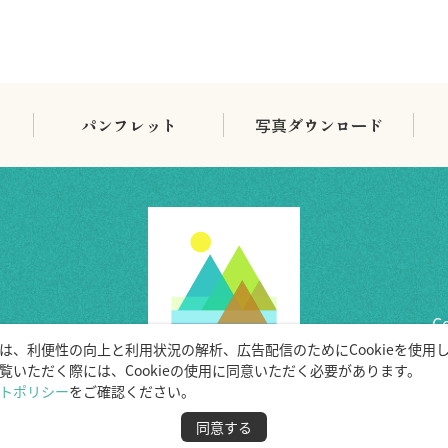
パンフレット
写真ダウンロード
Co
は、利便性の向上と利用状況の解析、広告配信のためにCookieを使用
覧いただく際には、Cookieの使用に同意いただく必要があります。
）
トポリシー
をご確認ください。
同意する