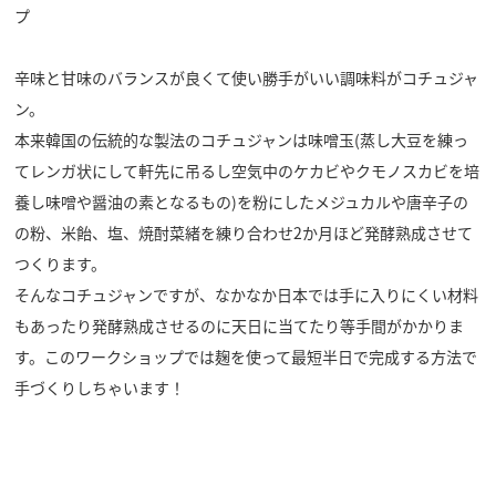
プ
辛味と甘味のバランスが良くて使い勝手がいい調味料がコチュジャ
ン。
本来韓国の伝統的な製法のコチュジャンは味噌玉(蒸し大豆を練っ
てレンガ状にして軒先に吊るし空気中のケカビやクモノスカビを培
養し味噌や醤油の素となるもの)を粉にしたメジュカルや唐辛子の
の粉、米飴、塩、焼酎菜緒を練り合わせ2か月ほど発酵熟成させて
つくります。
そんなコチュジャンですが、なかなか日本では手に入りにくい材料
もあったり発酵熟成させるのに天日に当てたり等手間がかかりま
す。このワークショップでは麹を使って最短半日で完成する方法で
手づくりしちゃいます！