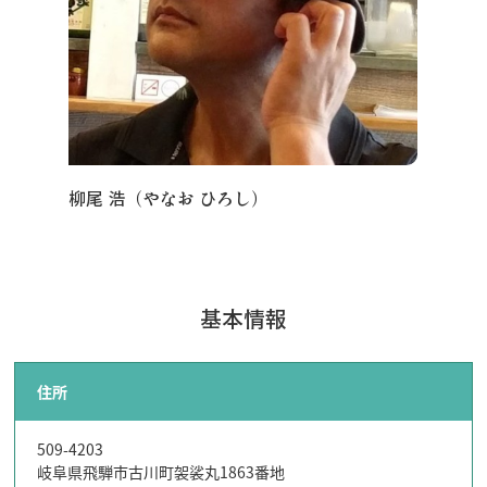
飛騨古川の駐車場
よくある質問
お知らせ
当サイトについて
協会について
パンフレット
写真ダウンロード
関連リンク
柳尾 浩（やなお ひろし）
お問い合わせ
基本情報
住所
509-4203
岐阜県飛騨市古川町袈裟丸1863番地