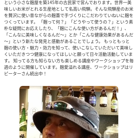
という小さな麹屋を築145年の古民家で営んでおります。世界一美
味しいお米がとれる生産地として名高い飛騨。そんな飛騨産のお米
を贅沢に使い昔ながらの麹蓋で手づくりにこだわりていねいに麹を
つくっています。 「麹って何？」「どうやって使うの？」という素
朴な疑問にお応えしたり、「麹にこんな使い方があるんだ！」、
行きたいリスト
「こんなに美味しくなるんだ～」とか「こんな健康効果があるんだ
～」という新たな発見と感動があることでしょう。 もっともっと
麹の使い方・魅力・効力を知って、使いこなしていただいて美味し
くいただきつつ健康になってほしいと願って日々活動活動していま
コラム
す。 知ってる方も知らない方も楽しめる講座やワークショップを毎
モデルコース
週のように開催しています。麹愛溢れる講座、ワークショップはリ
スポット
ピーターさん続出中！
体験
イベント
グルメ・おみやげ
宿泊予約
アクセス
飛騨市の６つの魅力
ひだじまん図鑑
交通機関・道路情報