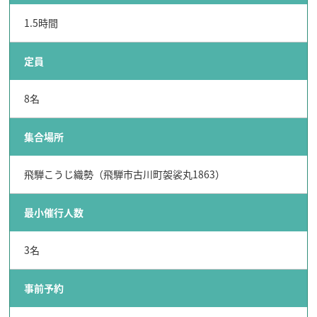
1.5時間
定員
8名
集合場所
飛騨こうじ織勢（飛騨市古川町袈裟丸1863）
最小催行人数
3名
事前予約