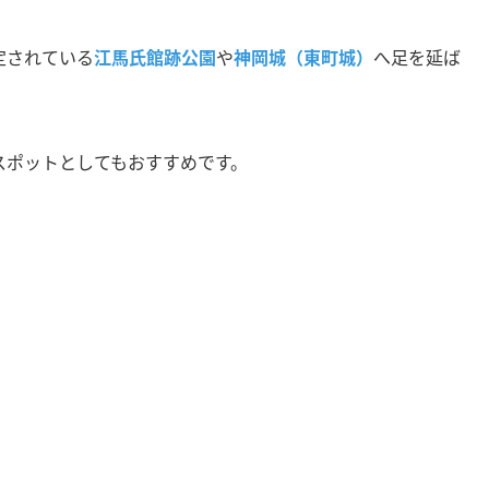
定されている
江馬氏館跡公園
や
神岡城（東町城）
へ足を延ば
スポットとしてもおすすめです。