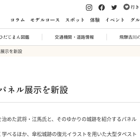
行き
コラム
モデルコース
スポット
体験
イベント
グル
ひだじまん図鑑
交通機関・道路情報
飛騨古川
ル展示を新設
パネル展示を新設
を治めた武将・江馬氏と、そのゆかりの城跡を紹介するパネル
く学べるほか、傘松城跡の復元イラストを用いた大型タペスト