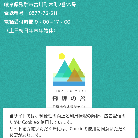
岐阜県飛騨市古川町本町2番22号
電話番号：
0577-73-2111
電話受付時間 9：00～17：00
（土日祝日年末年始休）
行きたいリスト
コラム
モデルコース
スポット
体験
イベント
グルメ・おみやげ
宿泊予約
アクセス
飛騨市の６つの魅力
当サイトでは、利便性の向上と利用状況の解析、広告配信の
ためにCookieを使用しています。
ひだじまん図鑑
Copyright ©Hida City.
サイトを閲覧いただく際には、Cookieの使用に同意いただく
交通機関・道路情報
必要があります。
All Rights Reserved.