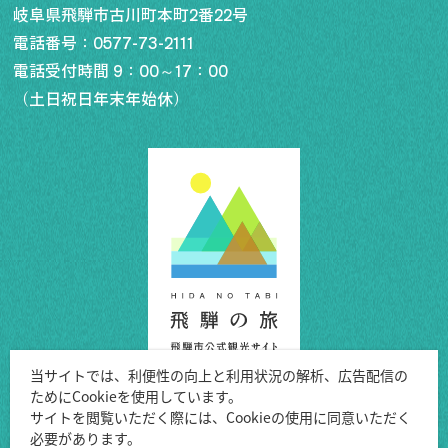
岐阜県飛騨市古川町本町2番22号
電話番号：
0577-73-2111
電話受付時間 9：00～17：00
（土日祝日年末年始休）
行きたいリスト
コラム
モデルコース
スポット
体験
イベント
グルメ・おみやげ
宿泊予約
アクセス
飛騨市の６つの魅力
当サイトでは、利便性の向上と利用状況の解析、広告配信の
ためにCookieを使用しています。
ひだじまん図鑑
Copyright ©Hida City.
サイトを閲覧いただく際には、Cookieの使用に同意いただく
交通機関・道路情報
必要があります。
All Rights Reserved.